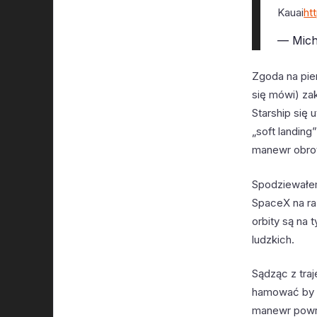
Kauai
ht
— Mich
Zgoda na pier
się mówi) za
Starship się
„soft landin
manewr obrot
Spodziewałem
SpaceX na ra
orbity są na 
ludzkich.
Sądząc z traj
hamować by s
manewr powrot