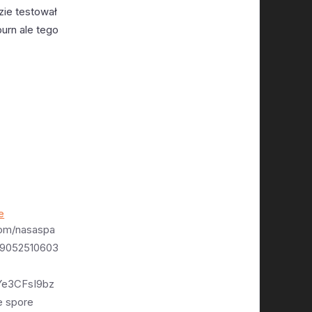
zie testował
burn ale tego
e
.com/nasaspa
/19052510603
Ye3CFsI9bz
e spore