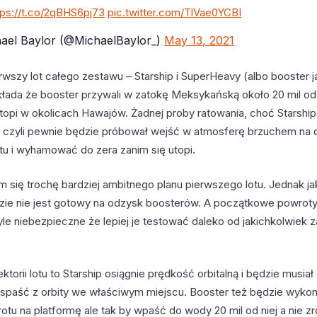
tps://t.co/2qBHS6pj73
pic.twitter.com/TlVae0YCBI
ael Baylor (@MichaelBaylor_)
May 13, 2021
wszy lot całego zestawu – Starship i SuperHeavy (albo booster ja
kłada że booster przywali w zatokę Meksykańską około 20 mil od
 utopi w okolicach Hawajów. Żadnej proby ratowania, choć Starsh
g” czyli pewnie będzie próbował wejść w atmosferę brzuchem na 
u i wyhamować do zera zanim się utopi.
 się trochę bardziej ambitnego planu pierwszego lotu. Jednak ja
zie nie jest gotowy na odzysk boosterów. A początkowe powroty 
tyle niebezpieczne że lepiej je testować daleko od jakichkolwie
ektorii lotu to Starship osiągnie prędkość orbitalną i będzie musia
paść z orbity we właściwym miejscu. Booster też będzie wyko
u na platformę ale tak by wpaść do wody 20 mil od niej a nie zr