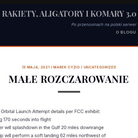
RAKIETY, ALIGATORY I KOMARY 3.0
Po przenosinach na polski serwer
O BLOGU
13 MAJA, 2021
/
MAREK CYZIO
/
UNCATEGORIZED
MAŁE ROZCZAROWANIE
 Orbital Launch Attempt details per FCC exhibit:
g 170 seconds into flight
er will splashdown in the Gulf 20 miles downrange
ip will perform a soft landing 62 miles northwest of