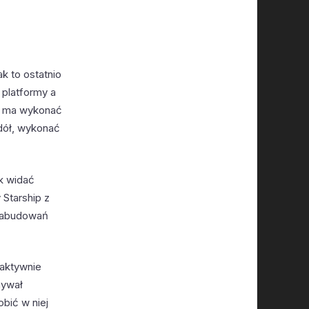
k to ostatnio
 platformy a
ip ma wykonać
dół, wykonać
k widać
Starship z
k zabudowań
ł aktywnie
nywał
obić w niej