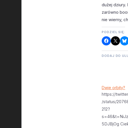
dużej dziury
zarówno boost
nie wiemy, c
PODZIEL SIĘ:
DODAJ DO UL
Dwie orbity?
https://twit
/status/207
212?
s=46&t=NiJ
5DJBjOg Ciek