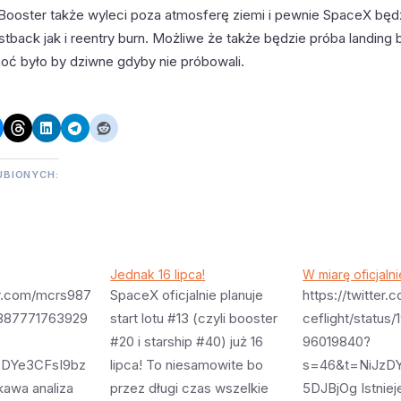
. Booster także wyleci poza atmosferę ziemi i pewnie SpaceX będ
back jak i reentry burn. Możliwe że także będzie próba landing 
hoć było by dziwne gdyby nie próbowali.
UBIONYCH:
Jednak 16 lipca!
W miarę oficjalni
ter.com/mcrs987
SpaceX oficjalnie planuje
https://twitter
6887771763929
start lotu #13 (czyli booster
ceflight/status
#20 i starship #40) już 16
96019840?
zDYe3CFsI9bz
lipca! To niesamowite bo
s=46&t=NiJzD
awa analiza
przez długi czas wszelkie
5DJBjOg Istniej