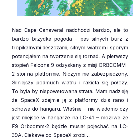
Nad Cape Canaveral nadchodzi bardzo, ale to
bardzo brzydka pogoda – pas silnych burz z
tropikalnymi deszczami, silnym wiatrem i sporym
potencjałem na tworzenie się tornad. A pierwszy
stopień Falcona 9 odzyskany z misji ORBCOMM-
2 stoi na platformie. Niczym nie zabezpieczony.
Silniejszy podmuch wiatru i rakieta się położy.
To była by niepowetowana strata. Mam nadzieję
że SpaceX zdejmie ją z platformy dziś rano i
schowa do hangaru. Właśnie – nie wiadomo czy
jest miejsce w hangarze na LC-41 – możliwe że
F9 Orbcomm-2 będzie musiał pojechać na LC-
39A. Ciekawe co SpaceX zrobi…