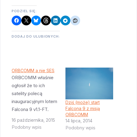
PODZIEL SIĘ:
DODAJ DO ULUBIONYCH:
ORBCOMM a nie SES
ORBCOMM właśnie
ogłosił że to ich
satelity polecą
inauguracyjnym lotem
Dziś (może) start
Falcona 9 z misją
Falcona 9 v1.1-FT.
ORBCOMM
Termin - za sześć do
16 października, 2015
14 lipca, 2014
ośmiu tygodni. Poleci
Podobny wpis
Podobny wpis
11 satelitów. Ta