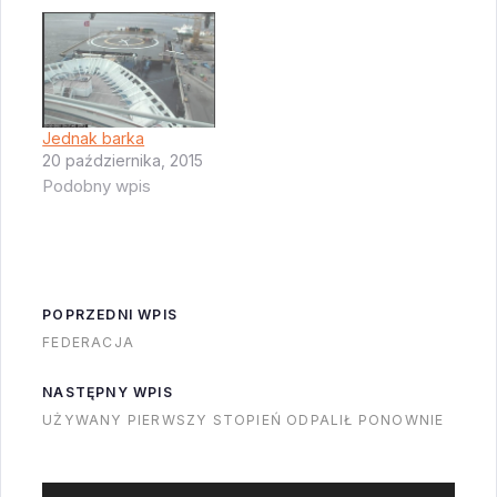
informacja ma kilka
ukrytych przekazów w
sobie - po pierwsze
wygląda na to że SES
stracił trochę zaufanie
Jednak barka
do planów SpaceX.
20 października, 2015
Podobny wpis
Możemy spekulować
co było tego
przyczyną…
POPRZEDNI WPIS
FEDERACJA
NASTĘPNY WPIS
UŻYWANY PIERWSZY STOPIEŃ ODPALIŁ PONOWNIE