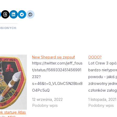
UBIONYCH:
New Shepard się zepsuł!
OOOO?
https://twitter.com/jeff_fous
Lot Crew 3 opó
t/status/1569332451456991
bardzo nietyp
232?
powodu - jakiś
s=46&t=0_VLGlvC5N2Bbx8
zdrowotny jedn
O4Pc5uQ
członków załogi,
https://twitter.com/nasaspa
COVID i nic szc
12 września, 2022
1 listopada, 2021
ceflight/status/15693321821
poważnego. Pot
Podobny wpis
Podobny wpis
99443458?
start opóźni się
k startuje Atlas