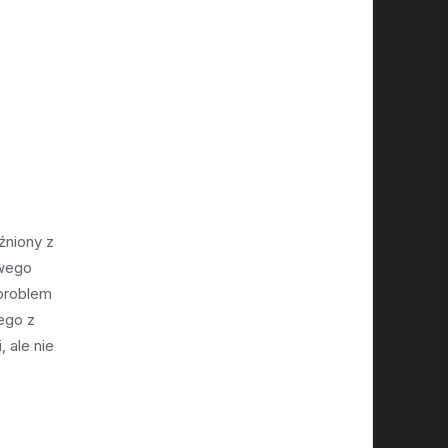
źniony z
owego
 problem
ego z
 ale nie
zególnie
encjalnie
 do Soboty,