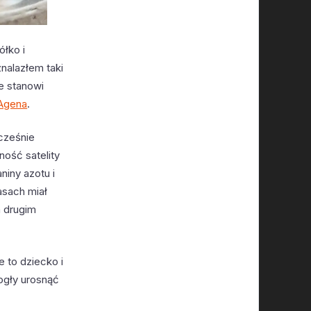
łko i
znalazłem taki
e stanowi
Agena
.
cześnie
ność satelity
niny azotu i
asach miał
 drugim
 to dziecko i
mogły urosnąć