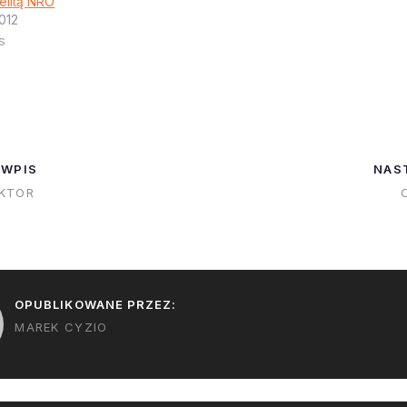
s=46&t=0_VLGlvC5N2Bbx8
6 listopada, ale
telitą NRO
012
O4Pc5uQ Wygląda na RUD
postępów chor
s
silnika boostera w czasie
członka załogi.
lotu. Ale system ratowania
opóźnienie moż
kapsuły zadziałał pięknie -
trochę opóźnić
jakby tam było ludzie to
Crew-2. Jakby 
poza potrzebą wymiany
majtek by im się nic nie
 WPIS
NAS
stało. Edycja 1 - pierwsze
KTOR
drobiazgi - to nie był
booster którego używają do
lotów załogowych - ten
nie…
OPUBLIKOWANE PRZEZ:
MAREK CYZIO