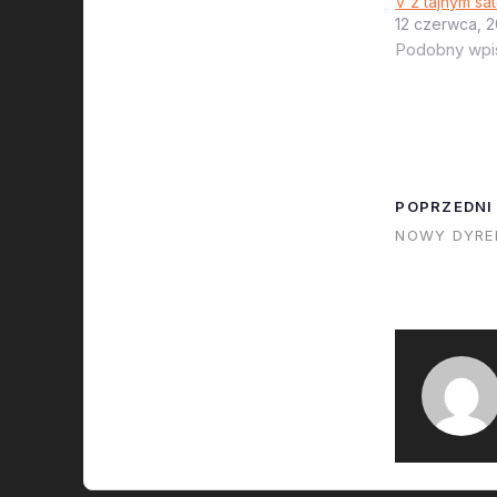
V z tajnym sa
12 czerwca, 2
Podobny wpi
POPRZEDNI
NOWY DYRE