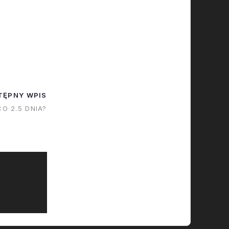
 to zależy od
oby tego
 To
e także
 powrót
start…
TĘPNY WPIS
CO 2.5 DNIA?