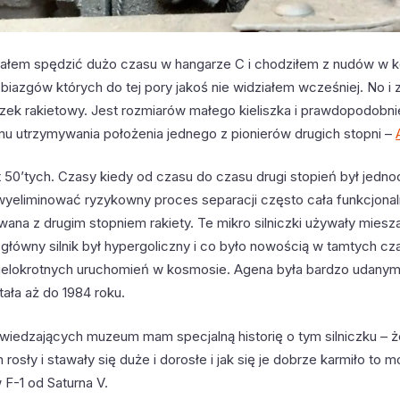
ałem spędzić dużo czasu w hangarze C i chodziłem z nudów w kó
iazgów których do tej pory jakoś nie widziałem wcześniej. No i 
iczek rakietowy. Jest rozmiarów małego kieliszka i prawdopodobni
u utrzymywania położenia jednego z pionierów drugich stopni –
 50’tych. Czasy kiedy od czasu do czasu drugi stopień był jedno
 wyeliminować ryzykowny proces separacji często cała funkcjonal
wana z drugim stopniem rakiety. Te mikro silniczki używały miesza
 główny silnik był hypergoliczny i co było nowością w tamtych cz
elokrotnych uruchomień w kosmosie. Agena była bardzo udanym
tała aż do 1984 roku.
dwiedzających muzeum mam specjalną historię o tym silniczku – że
rosły i stawały się duże i dorosłe i jak się je dobrze karmiło to 
 F-1 od Saturna V.