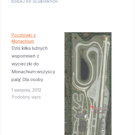
DODAJ DO ULUBIONYCH:
Pocztówki z
Monachium
Dziś kilka luźnych
wspomnień z
wycieczki do
Monachium:wszyscy
palą! Dla osoby
mieszkającej w USA
1 sierpnia, 2012
widok ludzi palących
Podobny wpis
na ulicy jest czymś
zdecydowanie
nietypowym. A w
Monachium palą
wszyscy - młodzież,