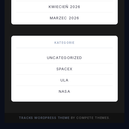
KWIECIEŃ 2026
MARZEC 2026
LUTY 2026
STYCZEŃ 2026
KATEGORIE
GRUDZIEŃ 2025
UNCATEGORIZED
LISTOPAD 2025
SPACEX
PAŹDZIERNIK 2025
ULA
WRZESIEŃ 2025
NASA
SIERPIEŃ 2025
LIPIEC 2025
TRACKS WORDPRESS THEME
BY COMPETE THEMES.
CZERWIEC 2025