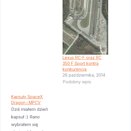
faceci ubrani w
garnitury od
Armaniego, kierowcy
samochodów, ludzie
jeżdżący na rowerach,
wszyscy sąsiedzi w
restauracji. Tylko psy
Lexus RC-F oraz RC
wydają się…
350 F Sport kontra
konkurencja
26 października, 2014
Podobny wpis
Kapsuły SpaceX
Dragon i MPCV
Dziś miałem dzień
kapsuł :) Rano
wybrałem się