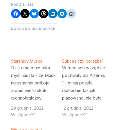
PODZIEL SIĘ:
DODAJ DO ULUBIONYCH:
Starshipy Muska
Sukces czy porażka?
Dziś rano mnie taka
W mediach wszędzie
myśl naszła - że Musk
pochwały dla Artemis
nieustannie próbuje
1 - misja poszła
zrobić wielki skok
dokładnie tak jak
technologiczny i
planowano, nie było
praktycznie za
żadnych
29 grudnia, 2022
12 grudnia, 2022
każdym razem
poważniejszych
W „SpaceX"
W „SpaceX"
okazuje się że się
problemów, zresztą
tego nie da. Czasem
nawet drobniejszych
Wielka wygrana