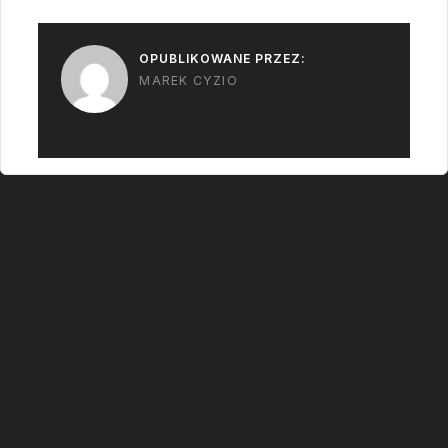
przetarg wygra rakieta
"jednorazowa",
OPUBLIKOWANE PRZEZ:
wojsko przedstawiło…
MAREK CYZIO