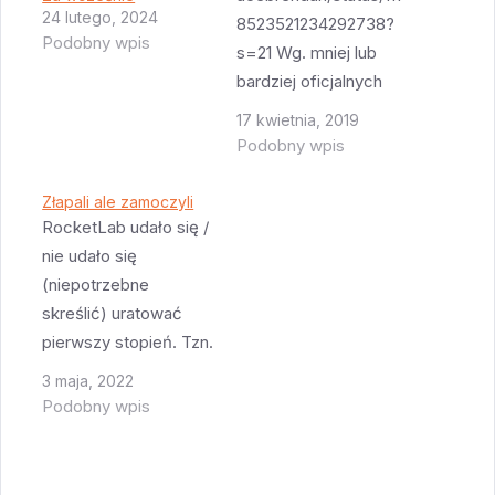
24 lutego, 2024
8523521234292738?
Podobny wpis
s=21 Wg. mniej lub
bardziej oficjalnych
informacji po tym jak
17 kwietnia, 2019
pojawił się problem z
Podobny wpis
IMU, jedna z osób
zajmujących się
Złapali ale zamoczyli
lądowaniem wysłała
RocketLab udało się /
do komputera
nie udało się
sterownika komendę
(niepotrzebne
która była błędna. To
skreślić) uratować
spowodowało cała
pierwszy stopień. Tzn.
serię błędów
helikopter go złapał
3 maja, 2022
komputera w wyniku
ale coś nie do końca
Podobny wpis
której wyłączył się
było jak trzeba z tym
silnik. Komputer udało
jak się udało złapać i
się zrestartować ale
helikopter w końcu