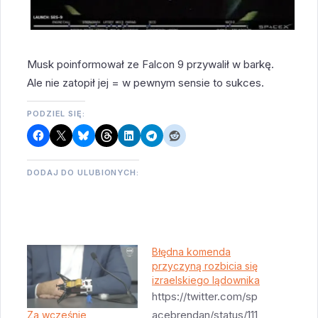
Musk poinformował ze Falcon 9 przywalił w barkę.
Ale nie zatopił jej = w pewnym sensie to sukces.
PODZIEL SIĘ:
DODAJ DO ULUBIONYCH:
Błędna komenda
przyczyną rozbicia się
izraelskiego lądownika
https://twitter.com/sp
acebrendan/status/111
Za wcześnie