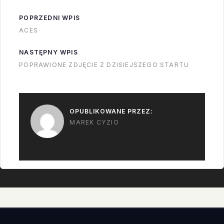
było już za nisko…
musiał go puścić do
POPRZEDNI WPIS
wody. I pierwszy
ACES
stopień się zamoczył
ale już jest na statku.
NASTĘPNY WPIS
Wielki…
POPRAWIONE ZDJĘCIE Z DZISIEJSZEGO STARTU
OPUBLIKOWANE PRZEZ:
MAREK CYZIO