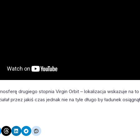
osferę drugiego stopnia Virgin Orbit – lokalizacja wskazuje na to ż
ziałał przez jakiś czas jednak nie na tyle długo by ładunek osiągn