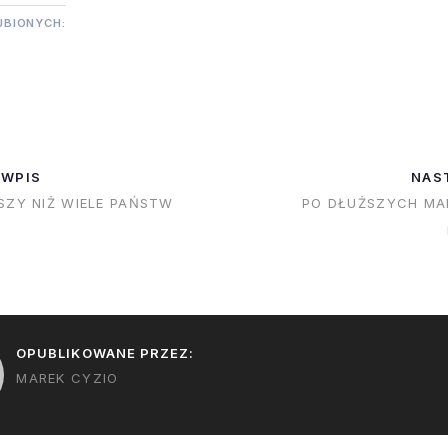
UBIONYCH:
 WPIS
NAS
SZY NIŻ WIELE PAŃSTW
PO DŁUŻSZYCH M
OPUBLIKOWANE PRZEZ:
MAREK CYZIO