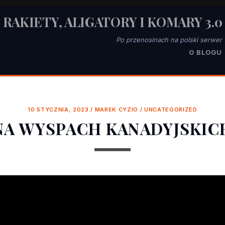
RAKIETY, ALIGATORY I KOMARY 3.0
Po przenosinach na polski serwer
O BLOGU
10 STYCZNIA, 2023
/
MAREK CYZIO
/
UNCATEGORIZED
NA WYSPACH KANADYJSKIC