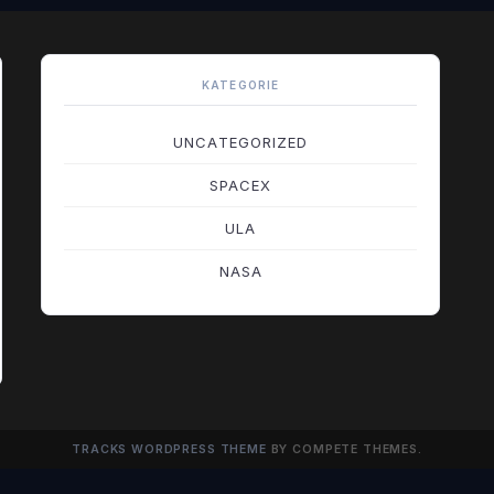
KATEGORIE
UNCATEGORIZED
SPACEX
ULA
NASA
TRACKS WORDPRESS THEME
BY COMPETE THEMES.