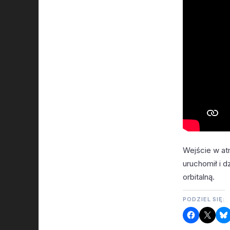
Wejście w atm
uruchomił i d
orbitalną.
PODZIEL SIĘ: