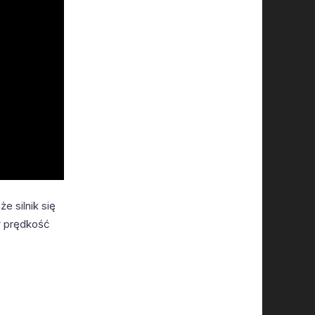
e silnik się
ął prędkość