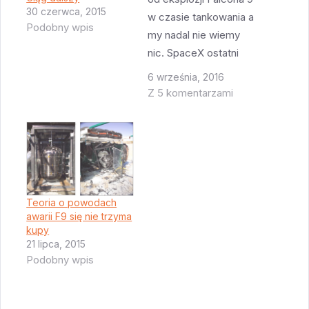
30 czerwca, 2015
w czasie tankowania a
Podobny wpis
my nadal nie wiemy
nic. SpaceX ostatni
raz podał jakieś
6 września, 2016
informacje 2 września
Z 5 komentarzami
i od tego czasu jest
cisza. Tak, w USA był
długi weekend, ale nie
sądzę by w SpaceX
ktokolwiek miał w tym
czasie wolne.
Teoria o powodach
Odrzucając różne…
awarii F9 się nie trzyma
kupy
21 lipca, 2015
Podobny wpis