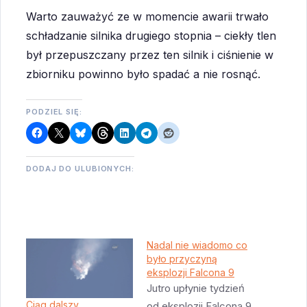
Warto zauważyć ze w momencie awarii trwało
schładzanie silnika drugiego stopnia – ciekły tlen
był przepuszczany przez ten silnik i ciśnienie w
zbiorniku powinno było spadać a nie rosnąć.
PODZIEL SIĘ:
DODAJ DO ULUBIONYCH:
Nadal nie wiadomo co
było przyczyną
eksplozji Falcona 9
Jutro upłynie tydzień
Ciąg dalszy
od eksplozji Falcona 9