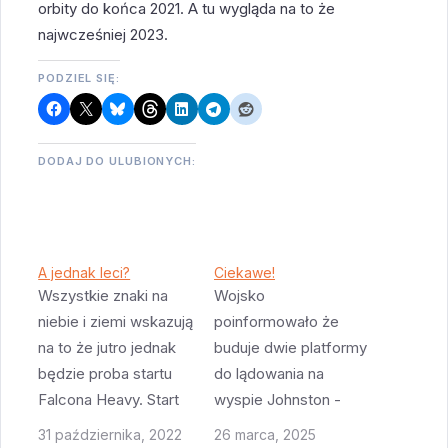
orbity do końca 2021. A tu wygląda na to że
najwcześniej 2023.
PODZIEL SIĘ:
DODAJ DO ULUBIONYCH:
A jednak leci?
Ciekawe!
Wszystkie znaki na
Wojsko
niebie i ziemi wskazują
poinformowało że
na to że jutro jednak
buduje dwie platformy
będzie proba startu
do lądowania na
Falcona Heavy. Start
wyspie Johnston -
jest planowany na 9:41
będą tam lądowały
31 października, 2022
26 marca, 2025