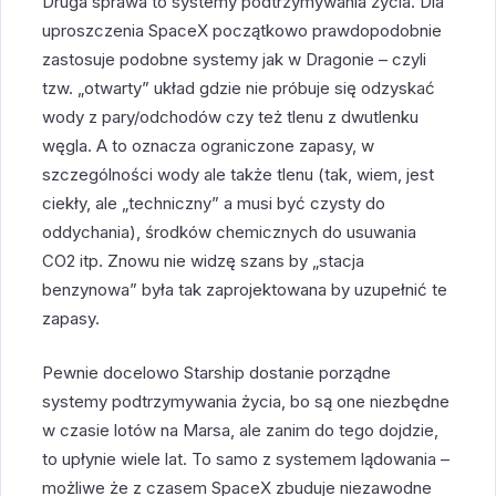
Druga sprawa to systemy podtrzymywania życia. Dla
uproszczenia SpaceX początkowo prawdopodobnie
zastosuje podobne systemy jak w Dragonie – czyli
tzw. „otwarty” układ gdzie nie próbuje się odzyskać
wody z pary/odchodów czy też tlenu z dwutlenku
węgla. A to oznacza ograniczone zapasy, w
szczególności wody ale także tlenu (tak, wiem, jest
ciekły, ale „techniczny” a musi być czysty do
oddychania), środków chemicznych do usuwania
CO2 itp. Znowu nie widzę szans by „stacja
benzynowa” była tak zaprojektowana by uzupełnić te
zapasy.
Pewnie docelowo Starship dostanie porządne
systemy podtrzymywania życia, bo są one niezbędne
w czasie lotów na Marsa, ale zanim do tego dojdzie,
to upłynie wiele lat. To samo z systemem lądowania –
możliwe że z czasem SpaceX zbuduje niezawodne