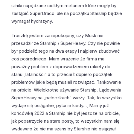
silniki napędzane ciekłym metanem które mogły by
zastąpić SuperDraco, ale na początku Starship będzie
wymagał hydrazyny.
Troszkę jestem zaniepokojony, czy Musk nie
przesadził ze Starship / SuperHeavy. Czy nie powinie
był podzielić tego na dwa etapy i najpierw zbudować
coś pośredniego. Mam wrażenie że firma ma
poważny problem z doprowadzeniem rakiety do
stanu „latalności” a to przecież dopiero początek
problemów jakie będą musieli rozwiązać. Tankowanie
na orbicie. Wielokrotne używanie Starship. Lądowania
SuperHeavy na „pałeczkach” wieży. Tak, to wszystko
wydaje się osiągalne, pytanie kiedy…, Mamy już
końcówkę 2022 a Starship nie był jeszcze na orbicie,
jak popatrzycie na stare posty, to wszystkim nam się
wydawało że nie ma szans by Starship nie osiągnął