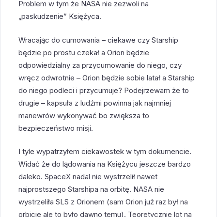
Problem w tym że NASA nie zezwoli na
„paskudzenie” Księżyca.
Wracając do cumowania – ciekawe czy Starship
będzie po prostu czekał a Orion będzie
odpowiedzialny za przycumowanie do niego, czy
wręcz odwrotnie – Orion będzie sobie latał a Starship
do niego podleci i przycumuje? Podejrzewam że to
drugie – kapsuła z ludźmi powinna jak najmniej
manewrów wykonywać bo zwiększa to
bezpieczeństwo misji.
I tyle wypatrzyłem ciekawostek w tym dokumencie.
Widać że do lądowania na Księżycu jeszcze bardzo
daleko. SpaceX nadal nie wystrzelił nawet
najprostszego Starshipa na orbitę. NASA nie
wystrzeliła SLS z Orionem (sam Orion już raz był na
orbicie ale to było dawno temu). Teoretycznie lot na