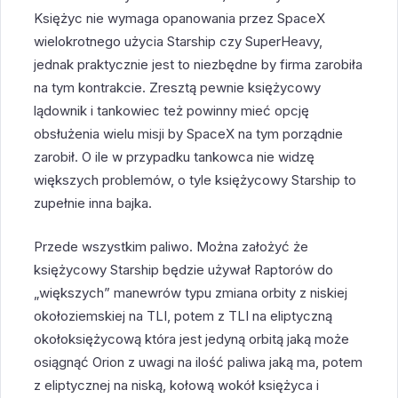
Księżyc nie wymaga opanowania przez SpaceX
wielokrotnego użycia Starship czy SuperHeavy,
jednak praktycznie jest to niezbędne by firma zarobiła
na tym kontrakcie. Zresztą pewnie księżycowy
lądownik i tankowiec też powinny mieć opcję
obsłużenia wielu misji by SpaceX na tym porządnie
zarobił. O ile w przypadku tankowca nie widzę
większych problemów, o tyle księżycowy Starship to
zupełnie inna bajka.
Przede wszystkim paliwo. Można założyć że
księżycowy Starship będzie używał Raptorów do
„większych” manewrów typu zmiana orbity z niskiej
okołoziemskiej na TLI, potem z TLI na eliptyczną
okołoksiężycową która jest jedyną orbitą jaką może
osiągnąć Orion z uwagi na ilość paliwa jaką ma, potem
z eliptycznej na niską, kołową wokół księżyca i