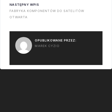
rakieta nie poleciała
NASTĘPNY WPIS
jest tak głupi jak…
FABRYKA KOMPONENTÓW DO SATELITÓW
OTWARTA
OPUBLIKOWANE PRZEZ:
MAREK CYZIO