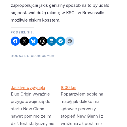
zaproponujcie jakiś genialny sposób na to by udało
się postawić dużą rakietę w KSC i w Brownsville
możliwie niskim kosztem.
PODZIEL SIĘ:
DODAJ DO ULUBIONYCH:
Jacklyn wypłynęła
1000 km
Blue Origin wyraźnie
Popatrzyłem sobie na
przygotowuje się do
mapę jak daleko ma
startu New Glenn
lądować pierwszy
nawet pomimo że im
stopień New Glenn i z
dziś test statyczny nie
wrażenia aż post mi z