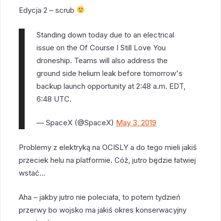
Edycja 2 – scrub
Standing down today due to an electrical
issue on the Of Course I Still Love You
droneship. Teams will also address the
ground side helium leak before tomorrow's
backup launch opportunity at 2:48 a.m. EDT,
6:48 UTC.
— SpaceX (@SpaceX)
May 3, 2019
Problemy z elektryką na OCISLY a do tego mieli jakiś
przeciek helu na platformie. Cóż, jutro będzie łatwiej
wstać…
Aha – jakby jutro nie poleciała, to potem tydzień
przerwy bo wojsko ma jakiś okres konserwacyjny