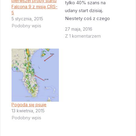
pierwszej próby startu
tylko 40% szans na
Falcona 9 z misją CRS-
udany start dzisiaj.
5
Niestety coś z czego
5 stycznia, 2015
Podobny wpis
powstanie burza
27 maja, 2016
tropikalna Bonnie kręci
Z 1 komentarzem
się coraz bliżej brzegu
a to powoduje silny
wiatr i destabilizację
atmosfery = burze i
przelotne opady
deszczu. W tej chwili
pogoda jest piękna,
ale dziś będzie
Pogoda się psuje
typowa, florydzka
13 kwietnia, 2015
pogoda…
Podobny wpis