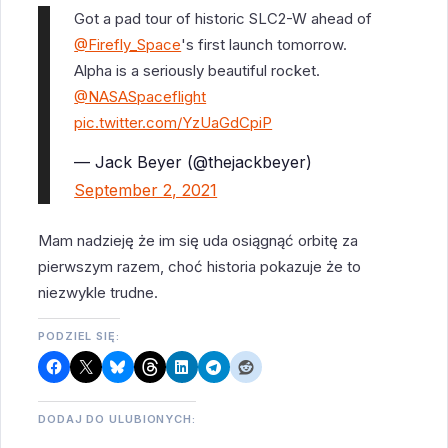
Got a pad tour of historic SLC2-W ahead of
@Firefly_Space
's first launch tomorrow.
Alpha is a seriously beautiful rocket.
@NASASpaceflight
pic.twitter.com/YzUaGdCpiP
— Jack Beyer (@thejackbeyer)
September 2, 2021
Mam nadzieję że im się uda osiągnąć orbitę za
pierwszym razem, choć historia pokazuje że to
niezwykle trudne.
PODZIEL SIĘ:
DODAJ DO ULUBIONYCH: