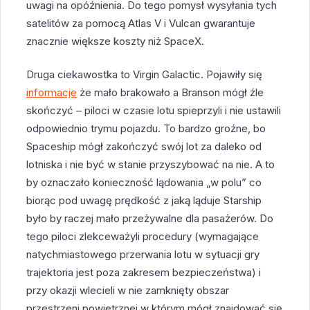
uwagi na opóźnienia. Do tego pomysł wysyłania tych
satelitów za pomocą Atlas V i Vulcan gwarantuje
znacznie większe koszty niż SpaceX.
Druga ciekawostka to Virgin Galactic. Pojawiły się
informacje
że mało brakowało a Branson mógł źle
skończyć – piloci w czasie lotu spieprzyli i nie ustawili
odpowiednio trymu pojazdu. To bardzo groźne, bo
Spaceship mógł zakończyć swój lot za daleko od
lotniska i nie być w stanie przyszybować na nie. A to
by oznaczało konieczność lądowania „w polu” co
biorąc pod uwagę prędkość z jaką ląduje Starship
było by raczej mało przeżywalne dla pasażerów. Do
tego piloci zlekceważyli procedury (wymagające
natychmiastowego przerwania lotu w sytuacji gry
trajektoria jest poza zakresem bezpieczeństwa) i
przy okazji wlecieli w nie zamknięty obszar
przestrzeni powietrznej w którym mógł znajdować się