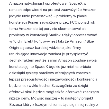
Amazon natychmiast oprotestował. SpaceX w
ramach odpowiedzi na protest zauważył że Amazon
jedynie umie protestować – problemy w planie
konstelacji Kuiper zauważone przez FCC ponad rok
temu Amazon do tej pory nie skomentował ale
problemy w konstelacji Starlink zdążył oprotestować
w 16 dni. Efekt końcowy jest taki że Amazon / Blue
Origin są coraz bardziej widziane jako firmy
utrudniające innowacje zamiast je przyspieszyć.
Jednak faktem jest że zanim Amazon zbuduje swoją
konstelację, to SpaceX będzie już miał na orbicie
dziesiątki tysięcy satelitów oferujących znacznie
lepszą przepustowość i niezawodność i konkurencja
będzie niezwykle trudna. Szczególnie że dzięki
efektowi skali będzie mógł także oferować znacząco
niższe ceny. Mówiąc inaczej – to następny projekt
Bezosa który z każdym dniem staje się mniej realny z