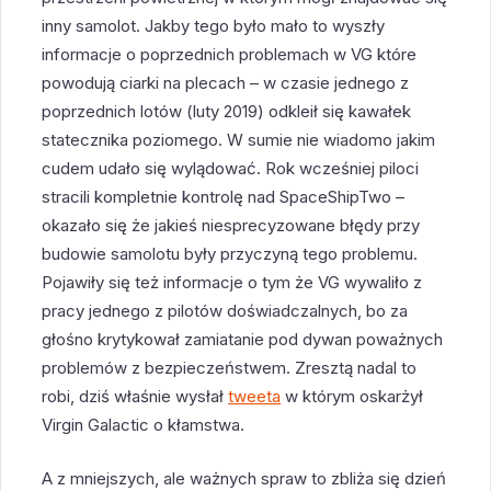
inny samolot. Jakby tego było mało to wyszły
informacje o poprzednich problemach w VG które
powodują ciarki na plecach – w czasie jednego z
poprzednich lotów (luty 2019) odkleił się kawałek
statecznika poziomego. W sumie nie wiadomo jakim
cudem udało się wylądować. Rok wcześniej piloci
stracili kompletnie kontrolę nad SpaceShipTwo –
okazało się że jakieś niesprecyzowane błędy przy
budowie samolotu były przyczyną tego problemu.
Pojawiły się też informacje o tym że VG wywaliło z
pracy jednego z pilotów doświadczalnych, bo za
głośno krytykował zamiatanie pod dywan poważnych
problemów z bezpieczeństwem. Zresztą nadal to
robi, dziś właśnie wysłał
tweeta
w którym oskarżył
Virgin Galactic o kłamstwa.
A z mniejszych, ale ważnych spraw to zbliża się dzień