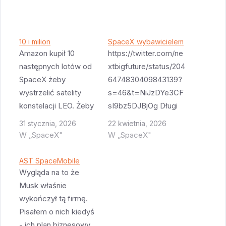
10 i milion
SpaceX wybawicielem
Amazon kupił 10
https://twitter.com/ne
następnych lotów od
xtbigfuture/status/204
SpaceX żeby
6474830409843139?
wystrzelić satelity
s=46&t=NiJzDYe3CF
konstelacji LEO. Żeby
sI9bz5DJBjOg Długi
Bezos się nie obraził
post o tym jak SpaceX
31 stycznia, 2026
22 kwietnia, 2026
to Amazon także
jest krytyczny dla
W „SpaceX"
W „SpaceX"
zamienił 12 opcji na
planów wielu firm - to
„pewne” loty New
także pokazuje że
AST SpaceMobile
Glenn (co pewnie
zmniejszenie tempa
Wygląda na to że
wiąże się z
lotów F9 było by
Musk właśnie
transferem
wielkim problemem
wykończył tą firmę.
pieniędzy). A
dla konkurencji
Pisałem o nich kiedyś
jednocześnie Musk /
SpaceX która obecnie
- ich plan biznesowy