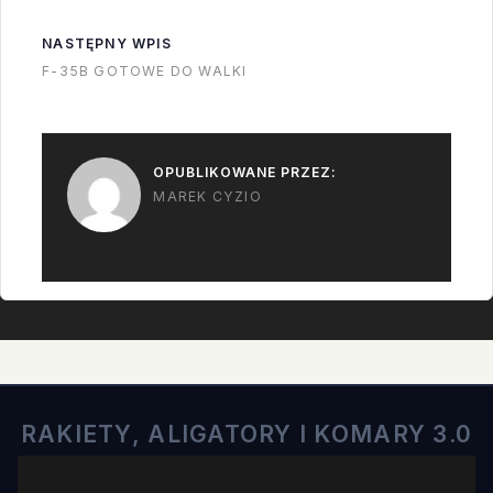
postanowiliśmy
pojechać na szybki
NASTĘPNY WPIS
wyskok na Bahamy.
F-35B GOTOWE DO WALKI
To już czwarty raz z
rzędu kiedy jedziemy
na tą wycieczkę…
OPUBLIKOWANE PRZEZ:
MAREK CYZIO
RAKIETY, ALIGATORY I KOMARY 3.0