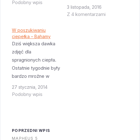
Podobny wpis
zacznie pływać Royal
3 listopada, 2016
Caribbean Oasis of
Z 4 komentarzami
the Seas a od niedzieli
Norwegian Epic. Oba
W poszukiwaniu
ciepełka – Bahamy
statki są olbrzymie -
Dziś większa dawka
Oasis of the Seas jest
zdjęć dla
w stanie zabrać na
spragnionych ciepła.
pokład 6296
Ostatnie tygodnie były
pasażerów i 2394
bardzo mroźne w
członków załogi
USA, nawet na
podczas gdy
27 stycznia, 2014
Florydzie było
Norwegian…
Podobny wpis
niekomfortowo zimno
(jednego dnia był
szron na trawie a
innego na dachach
POPRZEDNI WPIS
domów!). Dlatego
MAPHEUS 5