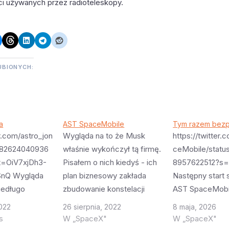
ci używanych przez radioteleskopy.
UBIONYCH:
a
AST SpaceMobile
Tym razem bezp
er.com/astro_jon
Wygląda na to że Musk
https://twitter
5682624040936
właśnie wykończył tą firmę.
ceMobile/statu
t=OiV7xjDh3-
Pisałem o nich kiedyś - ich
8957622512?s
nQ Wygląda
plan biznesowy zakłada
Następny start 
niedługo
zbudowanie konstelacji
AST SpaceMobi
li nową
satelitów które pozwolą na
pokładzie Falco
2022
26 sierpnia, 2022
8 maja, 2026
iebie - satelita
używanie istniejących
razem trzy sztu
s
W „SpaceX"
W „SpaceX"
aceMobile (o
telefonów komórkowych do
jednocześnie. 