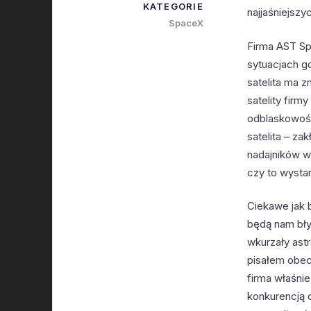
KATEGORIE
najjaśniejszy
SpaceX
Firma AST Sp
sytuacjach g
satelita ma z
satelity fir
odblaskowość
satelita – za
nadajników w
czy to wysta
Ciekawe jak b
będą nam bły
wkurzały ast
pisałem obec
firma właśni
konkurencją 