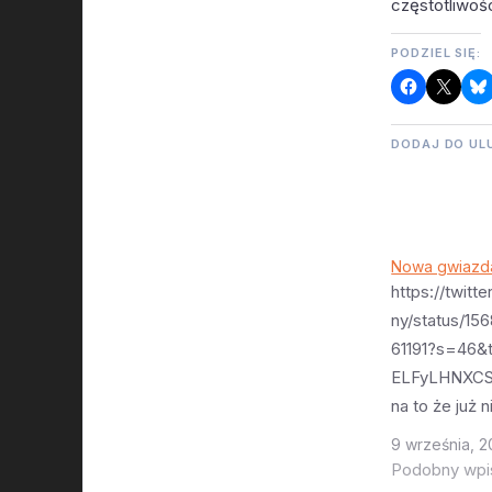
częstotliwoś
PODZIEL SIĘ:
DODAJ DO UL
Nowa gwiazd
https://twitt
ny/status/1
61191?s=46&
ELFyLHNXCS
na to że już 
będziemy mie
9 września, 
gwiazdkę na n
Podobny wpi
firmy AST Sp