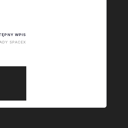
ko jeden
zycie New
 (słusznie
 ryzyka
TĘPNY WPIS
raczej z
LADY SPACEX
gu rakiety.
 pierwsze -
nuje
iężyc…