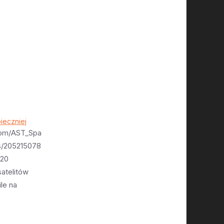
ieczniej
.com/AST_Spa
s/205215078
=20
satelitów
le na
n 9. Tym
ki
W sumie