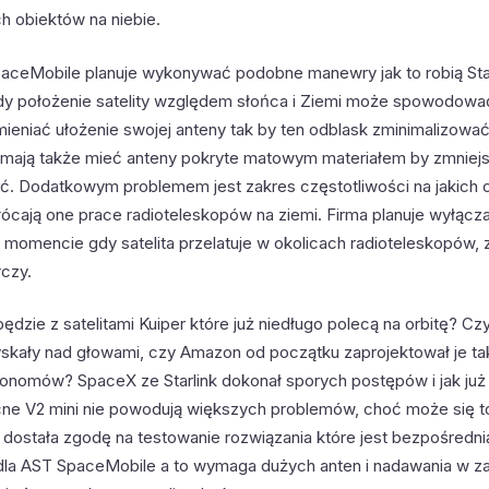
ch obiektów na niebie.
aceMobile planuje wykonywać podobne manewry jak to robią Star
dy położenie satelity względem słońca i Ziemi może spowodowa
mieniać ułożenie swojej anteny tak by ten odblask zminimalizować
my mają także mieć anteny pokryte matowym materiałem by zmniejs
. Dodatkowym problemem jest zakres częstotliwości na jakich 
kłócają one prace radioteleskopów na ziemi. Firma planuje wyłącz
 momencie gdy satelita przelatuje w okolicach radioteleskopów
rczy.
ędzie z satelitami Kuiper które już niedługo polecą na orbitę? Cz
skały nad głowami, czy Amazon od początku zaprojektował je tak
ronomów? SpaceX ze Starlink dokonał sporych postępów i jak już
ne V2 mini nie powodują większych problemów, choć może się t
e dostała zgodę na testowanie rozwiązania które jest bezpośredni
dla AST SpaceMobile a to wymaga dużych anten i nadawania w za