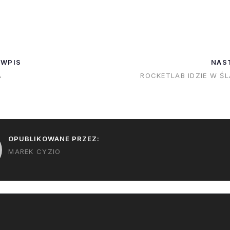
ałem kilka razy)
rozmów. Ich pierwszy
ciekawe czy tyl
orbitę na
prototypowy satelita -
satelita na szc
lcona 9.
BlueWalker 3 ma polecieć w
Glenn wynikał z
i tak znacznie
kosmos Falconem 9 już we
oszacowanego)
 WPIS
NAS
 początkowo
wrześniu tego roku. Starlink
tego startu czy 
A
ROCKETLAB IDZIE W Ś
ła, ale plany
2…
obecnego udźwi
wodowały że
Podejrzewam to
e…
w końcu BO pla
wysłanie na Ks
OPUBLIKOWANE PRZEZ:
MAREK CYZIO