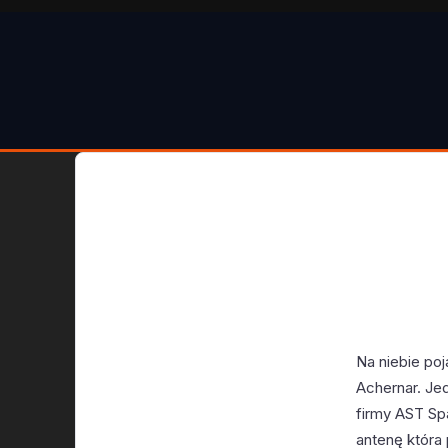
Na niebie po
Achernar. Jed
firmy AST Sp
antenę która