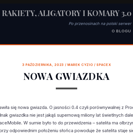
RAKIETY, ALIGATORY I KOMARY 3.0
Po przenosinach na polski serwer
O BLOGU
3 PAŹDZIERNIKA, 2023
/
MAREK CYZIO
/
SPACEX
NOWA GWIAZDKA
jawiła się nowa gwiazda. O jasności 0.4 czyli porównywalnej z Pr
nak gwiazdka nie jest jakąś supernową miliony lat świetlnych dalej
aceMobile. W sumie było to do przewidzenia – satelita ma olbrz
 przy odpowiednim położeniu słońca powoduje że satelita staje s