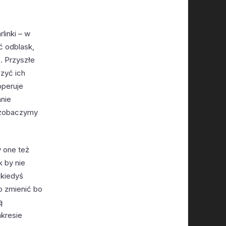
linki – w
ć odblask,
. Przyszłe
zyć ich
operuje
anie
, zobaczymy
y one też
 by nie
 kiedyś
o zmienić bo
ą
kresie