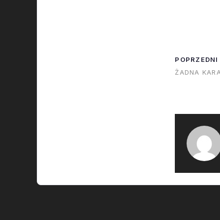
której już pis
leci jutro na 
pokładzie Fa
Satelita jest 
POPRZEDNI
mniejszy niż
ŻADNA KAR
firma planowa
SpaceX spo
firma woli ni