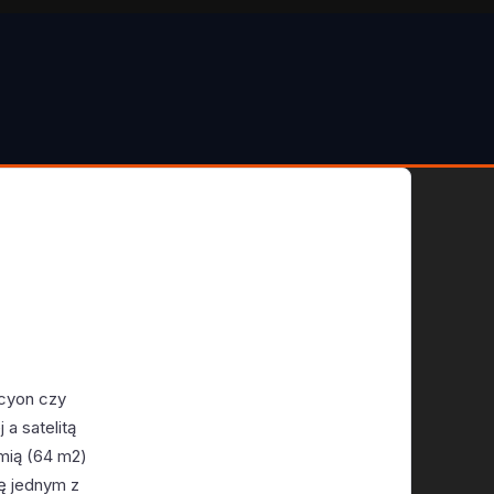
ocyon czy
 a satelitą
ymią (64 m2)
ię jednym z