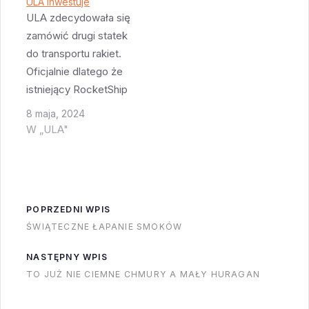
ULA inwestuje
znalezieniem jakichś
ULA zdecydowała się
danych na temat tego
zamówić drugi statek
statku to szukajcie po
do transportu rakiet.
jego poprzedniej
Oficjalnie dlatego że
nazwie: "GIS-
istniejący RocketShip
GRIZZLY" albo po
nie byłby w stanie
8 maja, 2024
pierwszej nazwie:
obsłużyć
W „ULA"
"CALLAIS
planowanego tempa
NAVIGATOR". Statek
lotów. Nowy statek
jest troszkę nowszy
ma się nazywać
niż GO Pursuit - był
SpaceShip i być w
POPRZEDNI WPIS
zbudowany w 2009…
stanie zawieźć
ŚWIĄTECZNE ŁAPANIE SMOKÓW
jednocześnie cztery
Vulcany z Alabamy do
NASTĘPNY WPIS
CCSFS albo do
TO JUŻ NIE CIEMNE CHMURY A MAŁY HURAGAN
Vandenberg AFB.
Obecny statek jest w