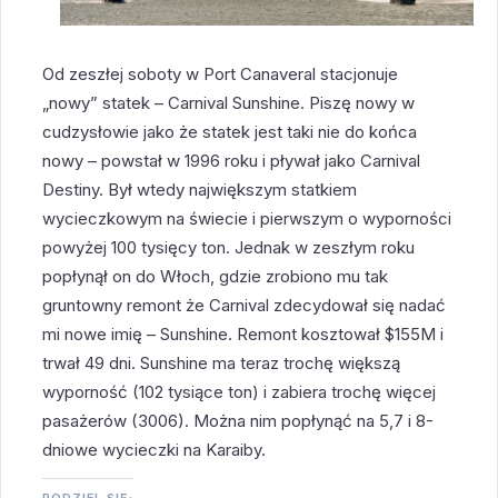
Od zeszłej soboty w Port Canaveral stacjonuje
„nowy” statek – Carnival Sunshine. Piszę nowy w
cudzysłowie jako że statek jest taki nie do końca
nowy – powstał w 1996 roku i pływał jako Carnival
Destiny. Był wtedy największym statkiem
wycieczkowym na świecie i pierwszym o wyporności
powyżej 100 tysięcy ton. Jednak w zeszłym roku
popłynął on do Włoch, gdzie zrobiono mu tak
gruntowny remont że Carnival zdecydował się nadać
mi nowe imię – Sunshine. Remont kosztował $155M i
trwał 49 dni. Sunshine ma teraz trochę większą
wyporność (102 tysiące ton) i zabiera trochę więcej
pasażerów (3006). Można nim popłynąć na 5,7 i 8-
dniowe wycieczki na Karaiby.
PODZIEL SIĘ: