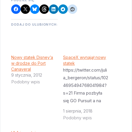
DODAJ DO ULUBIONYCH:
Nowy statek Disney’a
SpaceX wynajął nowy
w drodze do Port
statek
Canaveral
https://twitter.com/juli
9 stycznia, 2012
a_bergeron/status/102
Podobny wpis
4695494768041984?
s=21 Firma pozbyła
się GO Pursuit a na
jego miejsce
1 sierpnia, 2018
przypłynął GO
Podobny wpis
Navigator - jak macie
trudności ze