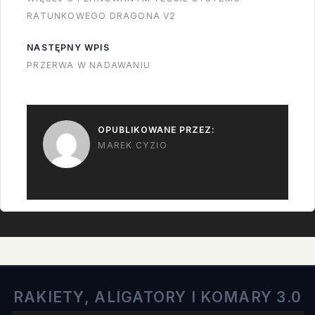
one po orbitach
RATUNKOWEGO DRAGONA V2
pomiędzy 300 a 1100
km i przecinają orbitę
NASTĘPNY WPIS
ISS co 90 minut.…
PRZERWA W NADAWANIU
OPUBLIKOWANE PRZEZ:
MAREK CYZIO
RAKIETY, ALIGATORY I KOMARY 3.0