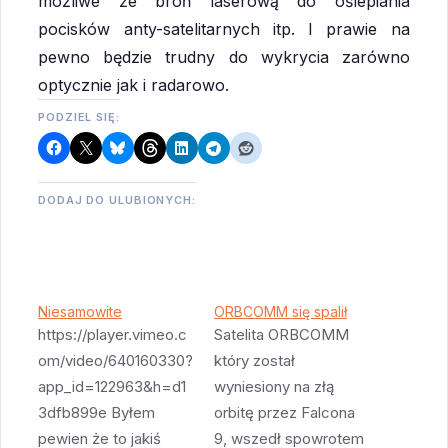
możliwe że broń laserową do oślepiania
pocisków anty-satelitarnych itp. I prawie na
pewno będzie trudny do wykrycia zarówno
optycznie jak i radarowo.
PODZIEL SIĘ:
DODAJ DO ULUBIONYCH:
Niesamowite
ORBCOMM się spalił
https://player.vimeo.c
Satelita ORBCOMM
om/video/640160330?
który został
app_id=122963&h=d1
wyniesiony na złą
3dfb899e Byłem
orbitę przez Falcona
pewien że to jakiś
9, wszedł spowrotem