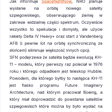
Jak informuje
SpaceflightNow
, NRO planuje
wysłanie na orbitę nowego satelity
szpiegowskiego, obserwującego ziemię w
zakresie widzialnej części spektrum. Oczywiście
wszystko to spekulacje i domysły, ale użycie
rakiety Delta IV Heavy+ oraz start z Vandenberg
AFB (i pewnie lot na orbitę synchroniczną ze
słońcem) eliminuje większość innych opcji.
SFN podejrzewa że satelita będzie ewolucją KH-
11 – modelu, który pierwszy raz poleciał w 1976
roku i którego odpadkiem jest teleskop Hubble.
Powodem, dla którego byłby to następca KH-11
jest fiasko programu Future Imaginery
Architecture, nad którym pracował Boeing, a
który miał doprowadzić do powstania satelitów
szpiegowskich które można by było wysłać na