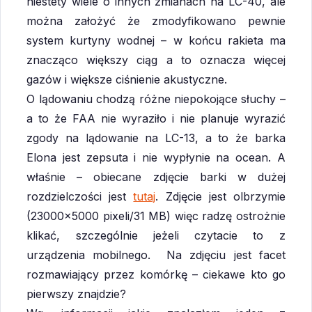
niestety wiele o innych zmianach na LC-40, ale
można założyć że zmodyfikowano pewnie
system kurtyny wodnej – w końcu rakieta ma
znacząco większy ciąg a to oznacza więcej
gazów i większe ciśnienie akustyczne.
O lądowaniu chodzą różne niepokojące słuchy –
a to że FAA nie wyraziło i nie planuje wyrazić
zgody na lądowanie na LC-13, a to że barka
Elona jest zepsuta i nie wypłynie na ocean. A
właśnie – obiecane zdjęcie barki w dużej
rozdzielczości jest
tutaj
. Zdjęcie jest olbrzymie
(23000×5000 pixeli/31 MB) więc radzę ostrożnie
klikać, szczególnie jeżeli czytacie to z
urządzenia mobilnego. Na zdjęciu jest facet
rozmawiający przez komórkę – ciekawe kto go
pierwszy znajdzie?