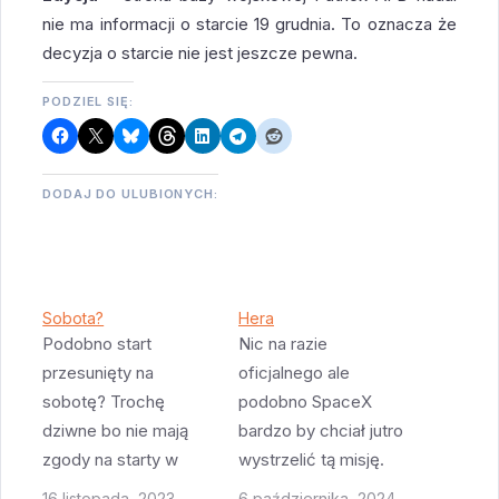
nie ma informacji o starcie 19 grudnia. To oznacza że
decyzja o starcie nie jest jeszcze pewna.
PODZIEL SIĘ:
DODAJ DO ULUBIONYCH:
Sobota?
Hera
Podobno start
Nic na razie
przesunięty na
oficjalnego ale
sobotę? Trochę
podobno SpaceX
dziwne bo nie mają
bardzo by chciał jutro
zgody na starty w
wystrzelić tą misję.
weekendy ale może o
Jednak szanse na to
16 listopada, 2023
6 października, 2024