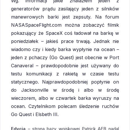
Wg. informacji jakie znalazłem jeden z
generatorów prądu zasilający jeden z silników
manewrowych barki jest zepsuty. Na forum
NASASpaceFlight.com można zobaczyć filmik
pokazujący że SpaceX coś ładował na barkę w
poniedziałek – jakieś prace trwają. Jednak nie
wiadomo czy i kiedy barka wypłynie na ocean –
jeden z pchaczy (Go Quest) jest obecnie w Port
Canaveral – prawdopodobnie jest używany do
testu komunikacji z rakietą w czasie testu
statycznego. Najprawdopodobniej popłynie on
do Jacksonville w środę i albo w środę
wieczorem, albo w czwartek barka wyruszy na
ocean. Czytelnikom polecam śledzenie ruchów
Go Quest i Elsbeth III.
Edycja
– strona bazy wojskowej Patrick AFB nadal