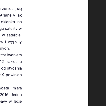
rzeniosą się
Ariane V jak
 okienka na
o satelity w
w satelicie,
ów i wypłaty
anych.
trzeliwaniem
12 rakiet a
 od stycznia
ceX powinien
ieta miała
 2016. Jeden
eavy w lecie