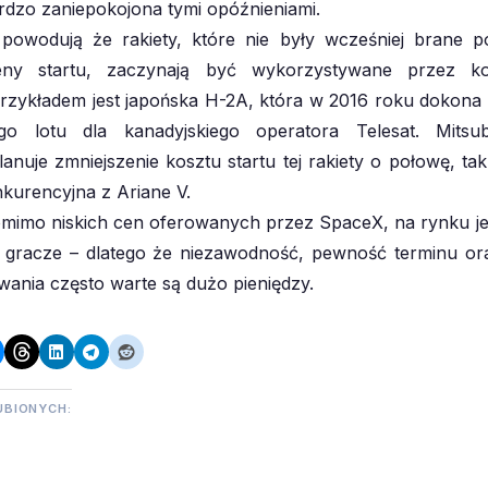
ardzo zaniepokojona tymi opóźnieniami.
 powodują że rakiety, które nie były wcześniej brane 
ny startu, zaczynają być wykorzystywane przez ko
przykładem jest japońska H-2A, która w 2016 roku dokona
go lotu dla kanadyjskiego operatora Telesat. Mitsu
lanuje zmniejszenie kosztu startu tej rakiety o połowę, tak
kurencyjna z Ariane V.
mimo niskich cen oferowanych przez SpaceX, na rynku j
i gracze – dlatego że niezawodność, pewność terminu or
wania często warte są dużo pieniędzy.
UBIONYCH: