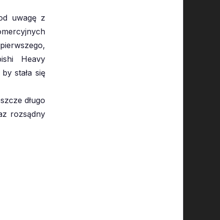
pod uwagę z
mercyjnych
 pierwszego,
bishi Heavy
 by stała się
eszcze długo
az rozsądny