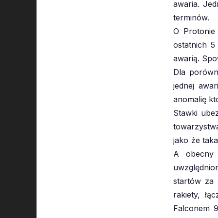
awaria. Jed
terminów.
O Protonie
ostatnich 5
awarią. Spo
Dla porówna
jednej awar
anomalię k
Stawki ube
towarzystwa
jako że tak
A obecny c
uwzględnion
startów za 
rakiety, łą
Falconem 9 