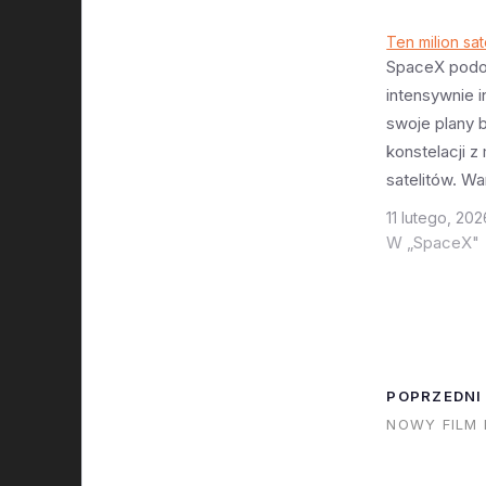
Ten milion sat
SpaceX pod
intensywnie 
swoje plany
konstelacji z
satelitów. Wa
zobrazować c
11 lutego, 202
szczególnie 
W „SpaceX"
obecną konste
(około 10 tys
obecnie, doc
tysięcy choć
tysięcy). Zak
POPRZEDNI
konieczność
NOWY FILM
satelity na no
obecna kons