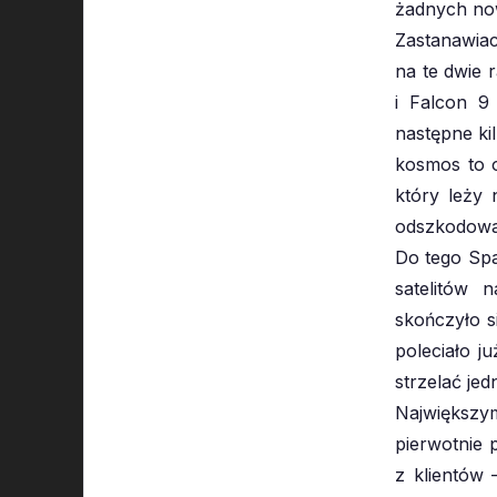
żadnych now
Zastanawiac
na te dwie 
i Falcon 9
następne ki
kosmos to o
który leży 
odszkodowań
Do tego Spa
satelitów 
skończyło s
poleciało j
strzelać jed
Największ
pierwotnie 
z klientów 