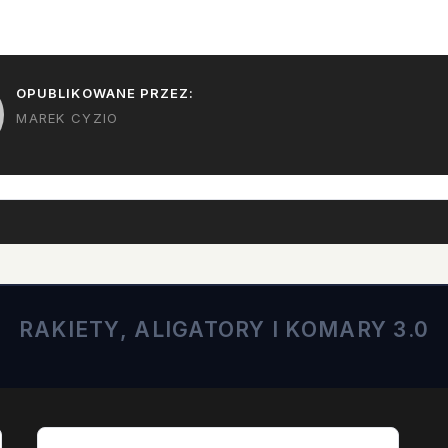
ilość…
OPUBLIKOWANE PRZEZ:
MAREK CYZIO
RAKIETY, ALIGATORY I KOMARY 3.0