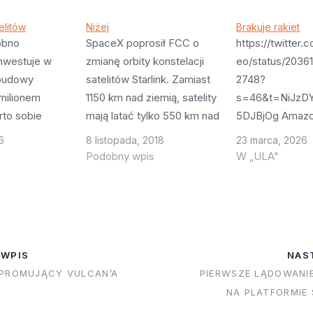
elitów
Niżej
Brakuje rakiet
obno
SpaceX poprosił FCC o
https://twitter
inwestuje w
zmianę orbity konstelacji
eo/status/2036
 budowy
satelitów Starlink. Zamiast
2748?
 milionem
1150 km nad ziemią, satelity
s=46&t=NiJzD
rto sobie
mają latać tylko 550 km nad
5DJBjOg Amazo
o to oznacza,
ziemią. Do tego będzie
chwali a pewnie 
6
8 listopada, 2018
23 marca, 2026
w porównaniu z
mniej orbit - zamiast 32
że mają sześć 
Podobny wpis
W „ULA"
lacją Starlink
będzie tylko 24 ale każda z
zestawów satel
ięcy satelitów
nich będzie miała 66
wystrzelenia. 
elowo 12
satelitów zamiast 50.
200 satelitów kt
 mówi się o 34
Zmniejszy to minimalnie
ziemi i czeka na
ładając
łączną liczbę satelitów.
zarabiać pienią
 WPIS
NAS
 wymiany
Jednak…
kwietniu mają by
 PROMUJĄCY VULCAN’A
PIERWSZE LĄDOWANI
wy co 5 lat,
dwa Atlas V i je
NA PLATFORMIE 
telacja…
64. Udało się z