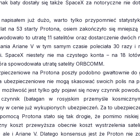
nak baty dostały się także SpaceX za notoryczne nie d
 napisałem już dużo, warto tylko przypomnieć statystyk
 lat na 53 starty Protona, osiem zakończyło się mniejszą
wodowało to utratę 11 satelitów oraz dostarczenie dwóch na
nia Ariane V w tym samym czasie poleciała 30 razy i n
ii. SpaceX niestety nie ma czystego konta – na 18 lotó
tóra spowodowała utratę satelity ORBCOMM.
zpieczeniowe na Protona poszły podobno gwałtownie do g
 ubezpieczeniowe nie mogą skasować swoich polis na pr
a możliwość jest tylko gdy pojawi się nowy czynnik powodu
zynnik (bałagan w rosyjskim przemyśle kosmicznym
y w cenie już wykupionych ubezpieczeń. Za to ubezpiec
pomocą Protona stało się tak drogie, że pomimo niskie
czny koszt przewyższa obecnie koszt wystrzelenia sateli
ale i Ariane V. Dlatego konsensus jest że Proton nie z