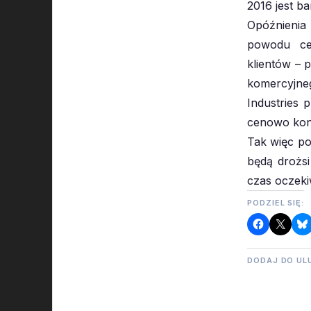
2016 jest b
Opóźnienia
powodu ce
klientów – 
komercyjne
Industries p
cenowo kon
Tak więc po
będą drożs
czas oczeki
PODZIEL SIĘ:
DODAJ DO UL