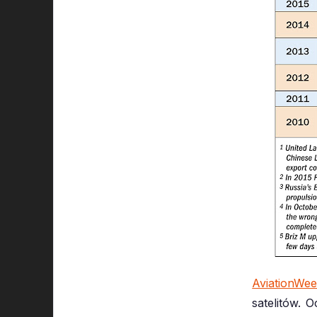
AviationWe
satelitów.