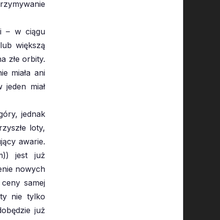
otrzymywanie
i – w ciągu
 lub większą
 złe orbity.
ie miała ani
w jeden miał
óry, jednak
zyszłe loty,
jący awarie.
)) jest już
zenie nowych
j ceny samej
ty nie tylko
dobędzie już