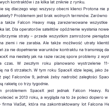
ych kontraktów i za kilka lat zniknie z rynku.
ie się dlaczego więc wszyscy obecni klienci Protona nie p
rakiety? Problemem jest brak wolnych terminów. Zarówno 
 a także Falcon Heavy mają zarezerwowane wszystkie
lka lat. Dla operatorów satelitów opóźnienie wysłania noweg
lbrzymie straty – przede wszystkim zamrożone pieniądze 
na ziemi i nie zarabia. Ale także możliwość utraty klient
 za nie dopełnienie warunków kontraktu na transmisję d
ceX ma niestety jak na razie raczej spore problemy z wys
na czas. W zeszłym roku planowano wystrzelenie 11-
ię na 6 strzałach. W tym roku SpaceX idzie lepiej, jako że
uż pięć Falconów 9, jednak żeby nadrobić zaległości Spa
ną rakietę co trzy tygodnie.
ym problemem SpaceX jest jednak Falcon Heavy. Rak
polecieć w 2013 roku, a wygląda na to że poleci dopiero w
– firma ViaSat, która ma zakontraktowany lot Falcona H