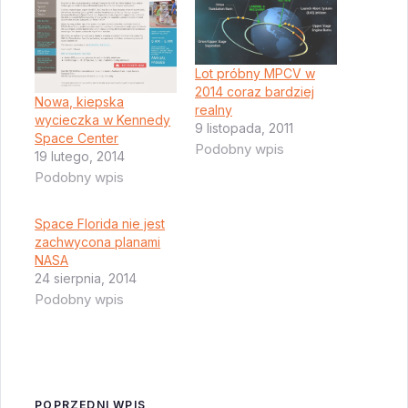
Lot próbny MPCV w
2014 coraz bardziej
Nowa, kiepska
realny
wycieczka w Kennedy
9 listopada, 2011
Space Center
Podobny wpis
19 lutego, 2014
Podobny wpis
Space Florida nie jest
zachwycona planami
NASA
24 sierpnia, 2014
Podobny wpis
POPRZEDNI WPIS