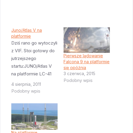
Juno/Atlas V na
platformie
Dziś rano go wytoczyli
z VIF. Stoi gotowy do
Pierwsze lądowanie
jutrzejszego
Falcona 9 na platformie
startu:JUNO/Atlas V
się opóźnia
3 czerwca, 2015
na platformie LC-41
Podobny wpis
(Zdjęcie (C)
4 sierpnia, 2011
NASA)SLC 41 z
Podobny wpis
Juno/Atlas V widziana
z VIFWięcej zdjęć
tutaj. Jak się
zainteresowani
przyjrzą temu
Na platformie