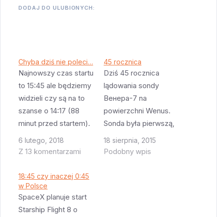
DODAJ DO ULUBIONYCH:
Chyba dziś nie poleci…
45 rocznica
Najnowszy czas startu
Dziś 45 rocznica
to 15:45 ale będziemy
lądowania sondy
widzieli czy są na to
Венера-7 na
szanse o 14:17 (88
powierzchni Wenus.
minut przed startem).
Sonda była pierwszą,
Wtedy to musza
która przekazała
6 lutego, 2018
18 sierpnia, 2015
podjąć decyzje czy
jakieś dane z
Z 13 komentarzami
Podobny wpis
tankować czy nie.
powierzchni tej
Edycja - Musk mówi
planety (poprzednie
18:45 czy inaczej 0:45
że 15:45 się uda:
w Polsce
zostały zgniecione
SpaceX planuje start
https://twitter.com/elo
przez atmosferę
Starship Flight 8 o
nmusk/status/960949
Wenus). Dzieje tej