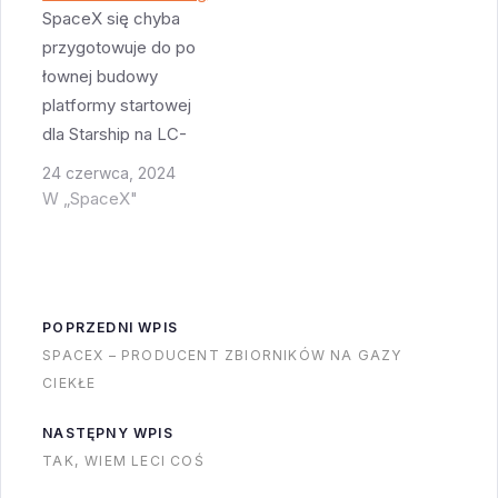
Do tego stopnia że
SpaceX się chyba
SpaceX próbował
przygotowuje do po
ratować swoje osłony
łownej budowy
ładunku łapiąc je w
platformy startowej
olbrzymie siatki.
dla Starship na LC-
Okazało się dość
39A. Jadąc do domu
24 czerwca, 2024
szybko że drobne
po ostatnim starcie
W „SpaceX"
zmiany konstrukcyjne
zauważyłem kilka
wystarczą by
olbrzymich rur
zamoczenie osłony
stalowych - takich że
ładunku nie
można by pewnie
POPRZEDNI WPIS
powodowało że idzie
samochodem do nich
SPACEX – PRODUCENT ZBIORNIKÓW NA GAZY
ona na…
wjechać. Wg.
CIEKŁE
obserwacji z Boca
Chica to nowa
NASTĘPNY WPIS
technologia budowy
TAK, WIEM LECI COŚ
podpór dla zydelka -