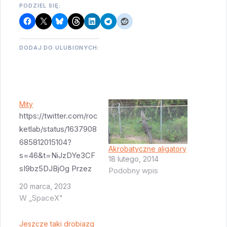
PODZIEL SIĘ:
DODAJ DO ULUBIONYCH:
Mity
https://twitter.com/roc
ketlab/status/1637908
685812015104?
Akrobatyczne aligatory
s=46&t=NiJzDYe3CF
18 lutego, 2014
sI9bz5DJBjOg Przez
Podobny wpis
wiele lat uważano że
20 marca, 2023
moczenie elektroniki i
W „SpaceX"
mechaniki w słonej
wodzie to zły pomysł.
Jeszcze taki drobiazg