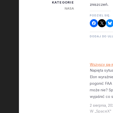
KATEGORIE
zniszczeń.
NASA
PODZIEL SIĘ:
DODAJ DO UL
Wszyscy się 
Napięta sytu
Elon wyraźni
pogonić FAA 
może nie? S
wyjaśnić co s
uważa że do
2 sierpnia, 20
licencja Spac
W „SpaceX"