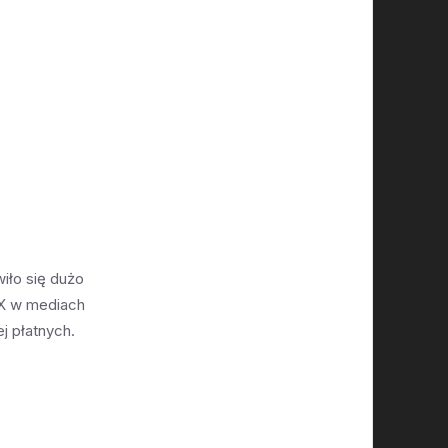
wiło się dużo
X w mediach
ej płatnych.
czej nic nie
est