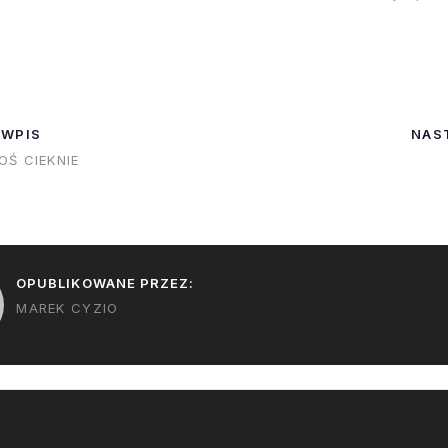
erHeavy. I że
nietypowe dla te
 mógł
artykuł podsum
ć SuperHeavy
dość pesymist
a szczycie,
sposób sytuacj
st nowa
Artykuł wspomi
 WPIS
NAS
eby takową
firma ma probl
Ś CIEKNIE
a najpierw
znalezieniem p
eksplozji, ze…
OPUBLIKOWANE PRZEZ:
MAREK CYZIO