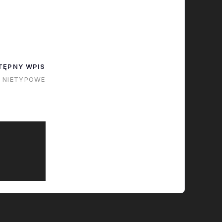
j gazety!)
owujący w
yczny
ę SpaceX.
na o tym że
TĘPNY WPIS
emy ze
NIETYPOWE
rzyczyny