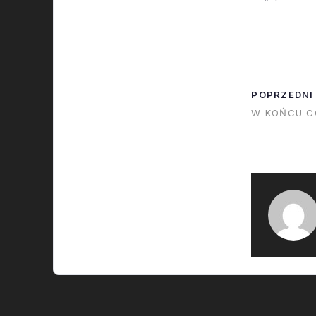
obejmuje Sup
żeby SpaceX
wystrzeliwa
ze Starship n
potrzebna je
POPRZEDNI
licencja. A ż
W KOŃCU CO
wydać, trzeb
sprawdzić…