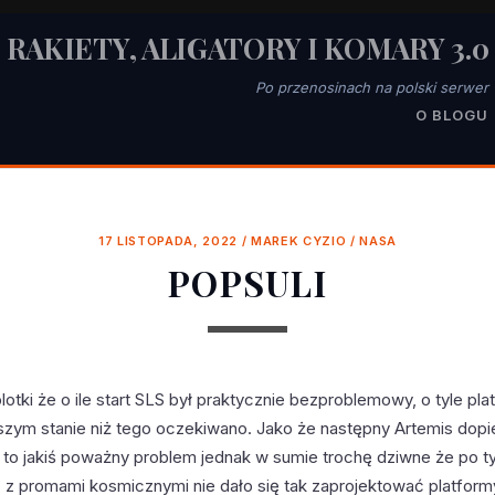
RAKIETY, ALIGATORY I KOMARY 3.0
Po przenosinach na polski serwer
O BLOGU
17 LISTOPADA, 2022
/
MAREK CYZIO
/
NASA
POPSULI
plotki że o ile start SLS był praktycznie bezproblemowy, o tyle pla
szym stanie niż tego oczekiwano. Jako że następny Artemis dopie
est to jakiś poważny problem jednak w sumie trochę dziwne że po ty
z promami kosmicznymi nie dało się tak zaprojektować platformy