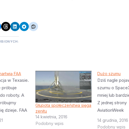
UBIONYCH:
martwią FAA
Dużo szumu
acja w Texasie.
Dziś nagle poja
e próbuje
szumu o Space
do roboty. A
mniej lub bardzi
próbujmy
Z jednej strony
Głupota społeczeństwa sięga
ię dzieje. FAA
AviationWeek
zenitu
14 kwietnia, 2016
tychczasowa
wyprodukował ra
21
14 grudnia, 2016
Podobny wpis
eX nie
wnoszący (co j
Podobny wpis