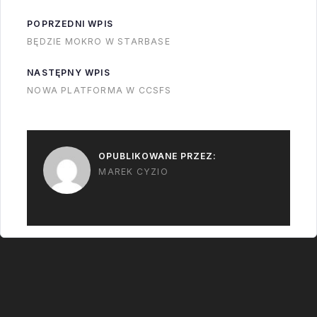
szybko szukać…
POPRZEDNI WPIS
BĘDZIE MOKRO W STARBASE
NASTĘPNY WPIS
NOWA PLATFORMA W CCSFS
OPUBLIKOWANE PRZEZ:
MAREK CYZIO