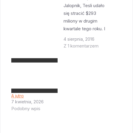
Jalopnik, Tesli udało
się stracić $293
miliony w drugim
kwartale tego roku. I
to pomimo uzyskania
4 sierpnia, 2016
$150M z przedpłat na
Z 1 komentarzem
Model 3. Elon Musk
potwierdził że Tesla
miała
olbrzymie problemy z
uruchomieniem
produkcji Modelu X.
A jutro
Co gorsza Tesla
7 kwietnia, 2026
wykorzystała do
Podobny wpis
końca linię kredytową
u swoich inwestorów i
będzie musiała