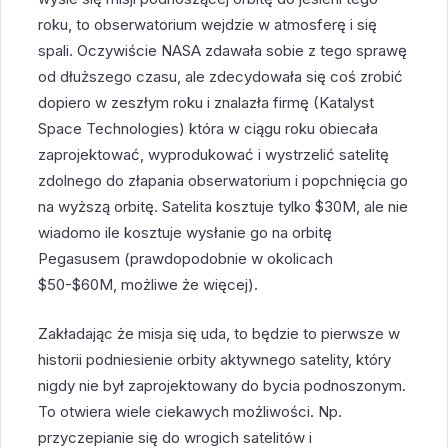
roku, to obserwatorium wejdzie w atmosferę i się
spali. Oczywiście NASA zdawała sobie z tego sprawę
od dłuższego czasu, ale zdecydowała się coś zrobić
dopiero w zeszłym roku i znalazła firmę (Katalyst
Space Technologies) która w ciągu roku obiecała
zaprojektować, wyprodukować i wystrzelić satelitę
zdolnego do złapania obserwatorium i popchnięcia go
na wyższą orbitę. Satelita kosztuje tylko $30M, ale nie
wiadomo ile kosztuje wysłanie go na orbitę
Pegasusem (prawdopodobnie w okolicach
$50-$60M, możliwe że więcej).
Zakładając że misja się uda, to będzie to pierwsze w
historii podniesienie orbity aktywnego satelity, który
nigdy nie był zaprojektowany do bycia podnoszonym.
To otwiera wiele ciekawych możliwości. Np.
przyczepianie się do wrogich satelitów i