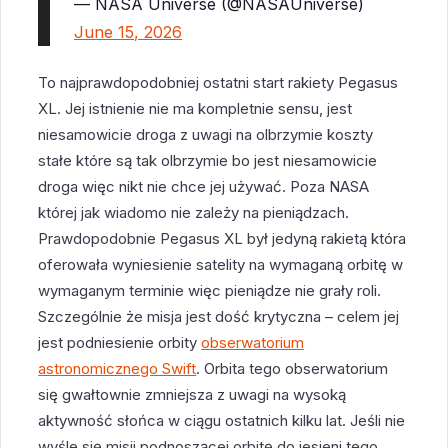
— NASA Universe (@NASAUniverse)
June 15, 2026
To najprawdopodobniej ostatni start rakiety Pegasus
XL. Jej istnienie nie ma kompletnie sensu, jest
niesamowicie droga z uwagi na olbrzymie koszty
stałe które są tak olbrzymie bo jest niesamowicie
droga więc nikt nie chce jej używać. Poza NASA
której jak wiadomo nie zależy na pieniądzach.
Prawdopodobnie Pegasus XL był jedyną rakietą która
oferowała wyniesienie satelity na wymaganą orbitę w
wymaganym terminie więc pieniądze nie grały roli.
Szczególnie że misja jest dość krytyczna – celem jej
jest podniesienie orbity
obserwatorium
astronomicznego Swift
. Orbita tego obserwatorium
się gwałtownie zmniejsza z uwagi na wysoką
aktywność słońca w ciągu ostatnich kilku lat. Jeśli nie
wyśle się misji podnoszącej orbitę do jesieni tego