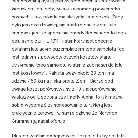
zamocowaną dyszę pierwszego stopnia a sterowanie
kierunkiem lotu odbywa się za pomocą powierzchni
nośnych – tak, rakieta ma skrzydła i statecznik. Żeby
było jeszcze dziwniej, nie startuje ona z ziemi, ale
zrzucana jest ze specjalnie zmodyfikowanego to tego
celu samolotu – L-1011 Tristar który jest obecnie
ostatnim latającym egzemplarzem tego samolotu (co
jest jednym z powodów dużych kosztów startu –
utrzymanie tego samolotu w stanie zdolności do lotu
jest kosztowne). Rakieta waży około 23 ton i ma
udźwig 450 kg na niską orbitę Ziemi. Biorąc pod
uwagę koszt porównywalny z F9 a nieporównanie
większy od Electrona czy Firefly Alpha, to jak można
sobie wyobrazić zainteresowanie tą rakietą jest
praktycznie zerowe i w sumie dziwne że Northrop
Grumman ją nadal oferuje.
Dlatego właśnie podejrzewam że może to być ostatni