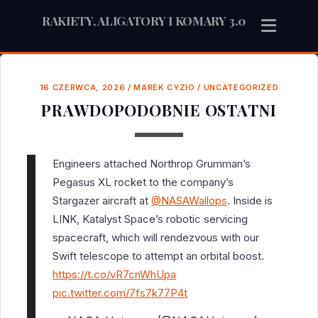
RAKIETY, ALIGATORY I KOMARY 3.0
16 CZERWCA, 2026
/
MAREK CYZIO
/
UNCATEGORIZED
PRAWDOPODOBNIE OSTATNI
Engineers attached Northrop Grumman’s
Pegasus XL rocket to the company’s
Stargazer aircraft at
@NASAWallops
. Inside is
LINK, Katalyst Space’s robotic servicing
spacecraft, which will rendezvous with our
Swift telescope to attempt an orbital boost.
https://t.co/vR7cnWhUpa
pic.twitter.com/7fs7k77P4t