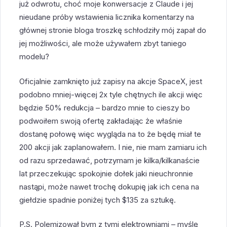
już odwrotu, choć moje konwersacje z Claude i jej
nieudane próby wstawienia licznika komentarzy na
głównej stronie bloga troszkę schłodziły mój zapał do
jej możliwości, ale może używałem zbyt taniego
modelu?
Oficjalnie zamknięto już zapisy na akcje SpaceX, jest
podobno mniej-więcej 2x tyle chętnych ile akcji więc
będzie 50% redukcja – bardzo mnie to cieszy bo
podwoiłem swoją ofertę zakładając że właśnie
dostanę połowę więc wygląda na to że będę miał te
200 akcji jak zaplanowałem. I nie, nie mam zamiaru ich
od razu sprzedawać, potrzymam je kilka/kilkanaście
lat przeczekując spokojnie dołek jaki nieuchronnie
nastąpi, może nawet trochę dokupię jak ich cena na
giełdzie spadnie poniżej tych $135 za sztukę.
P.S. Polemizował bym z tymi elektrowniami – myślę