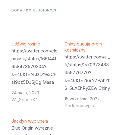
DODAJ DO ULUBIONYCH:
Udźwig rośnie
Chiny budują prom
kosmiczny
https://twitter.com/elo
https://twitter.com/aj_
nmusk/status/1661441
fi/status/1570373483
658473570304?
359776770?
s=46&t=NiJzDYe3CF
s=46&t=28eN7PAhYh
sI9bz5DJBjOg Masa
S-5uAEhRyZEw Chiny
startowa zestawu
24 maja, 2023
planują budowę
około 6000 ton.
15 września, 2022
W „SpaceX"
czegoś co idealnie
Udźwig na orbitę w
Podobny wpis
przypomina oryginalne
wersji jednorazowej
plany promu
250-300 ton. To fajnie
Jacklyn wypłynęła
kosmicznego -
Blue Origin wyraźnie
pokazuje jak bardzo