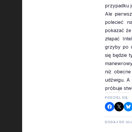
przypadku j
Ale pierwsz
polecieć n
pokazać że 
złapać Inte
grzyby po 
się będzie 
manewrowy a
niż obecne 
udźwigu. A 
próbuje stw
PODZIEL SIĘ:
DODAJ DO UL