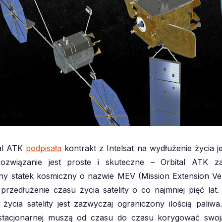
tal ATK
podpisała
kontrakt z Intelsat na wydłużenie życia j
 Rozwiązanie jest proste i skuteczne – Orbital ATK za
y statek kosmiczny o nazwie MEV (Mission Extension Veh
przedłużenie czasu życia satelity o co najmniej pięć lat
 życia satelity jest zazwyczaj ograniczony ilością paliwa.
ostacjonarnej muszą od czasu do czasu korygować swoj