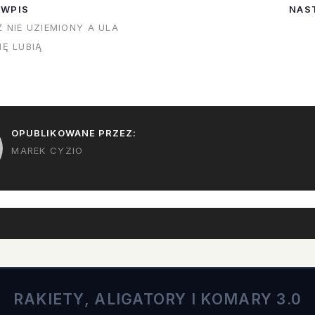
 WPIS
NAS
Ż NIE UZIEMIONY A ULA
IĘ LUBIĄ
OPUBLIKOWANE PRZEZ:
MAREK CYZIO
RAKIETY, ALIGATORY I KOMARY 3.0