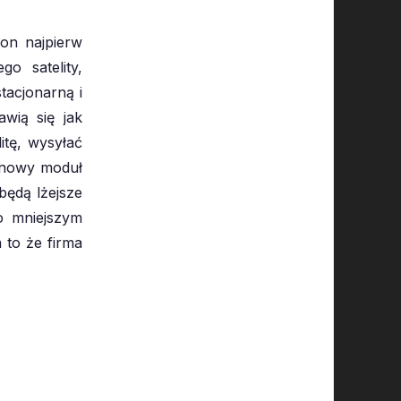
 on najpierw
o satelity,
tacjonarną i
awią się jak
tę, wysyłać
o nowy moduł
będą lżejsze
 o mniejszym
 to że firma