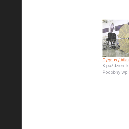
Cygnus / Atla
8 październik
Podobny wpi