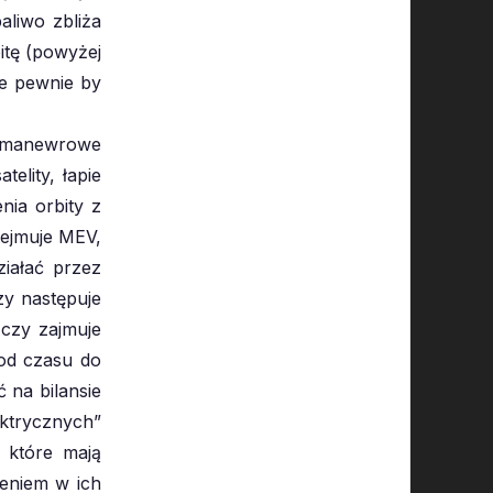
aliwo zbliża
itę (powyżej
re pewnie by
ki manewrowe
elity, łapie
nia orbity z
zejmuje MEV,
ziałać przez
czy następuje
 czy zajmuje
 od czasu do
ć na bilansie
ektrycznych”
i które mają
zeniem w ich