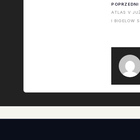
POPRZEDNI
ATLAS V JU
I BIGELOW S