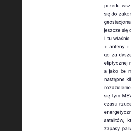
przede wszy
się do zako
geostacjona
jeszcze się
I tu właśni
+ anteny + 
go za dyszę
eliptycznej
a jako że m
następne kil
rozdzieleni
się tym MEV
czasu rzucał
energetyczn
satelitów, 
zapasy pali