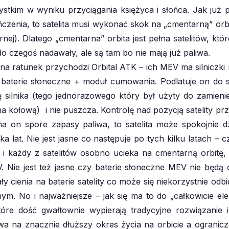
stkim w wyniku przyciągania księżyca i słońca. Jak już p
ńczenia, to satelita musi wykonać skok na „cmentarną” orb
rnej). Dlatego „cmentarna” orbita jest pełna satelitów, któ
 do czegoś nadawały, ale są tam bo nie mają już paliwa.
e na ratunek przychodzi Orbital ATK – ich MEV ma silnicz
baterie słoneczne + moduł cumowania. Podlatuje on do sat
 silnika (tego jednorazowego który był użyty do zamienie
 na kołową) i nie puszcza. Kontrolę nad pozycją satelity pr
a on spore zapasy paliwa, to satelita może spokojnie d
ka lat. Nie jest jasne co następuje po tych kilku latach – 
e i każdy z satelitów osobno ucieka na cmentarną orbitę,
. Nie jest też jasne czy baterie słoneczne MEV nie będą
y cienia na baterie satelity co może się niekorzystnie odbi
ym. No i najważniejsze – jak się ma to do „całkowicie el
które dość gwałtownie wypierają tradycyjne rozwiązanie 
wa na znacznie dłuższy okres życia na orbicie a ogranic