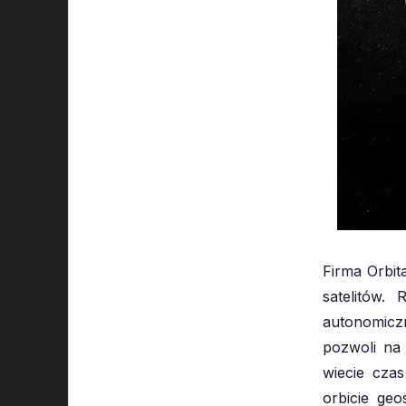
Firma Orbi
satelitów.
autonomiczn
pozwoli na 
wiecie czas
orbicie ge