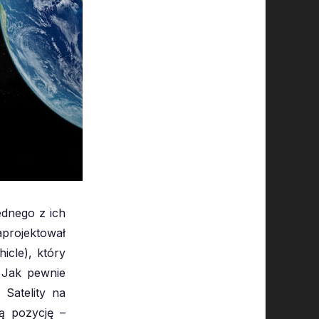
ednego z ich
projektował
icle), który
. Jak pewnie
 Satelity na
ą pozycję –