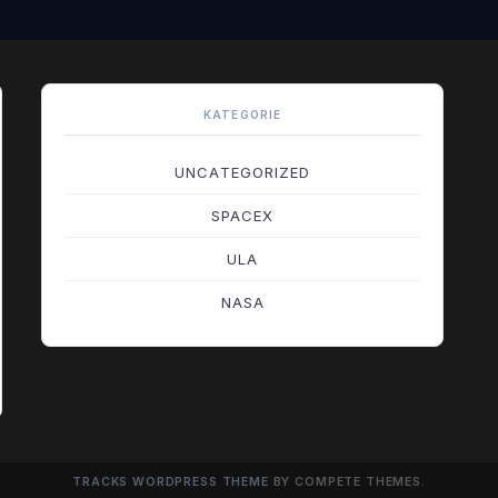
KATEGORIE
UNCATEGORIZED
SPACEX
ULA
NASA
TRACKS WORDPRESS THEME
BY COMPETE THEMES.