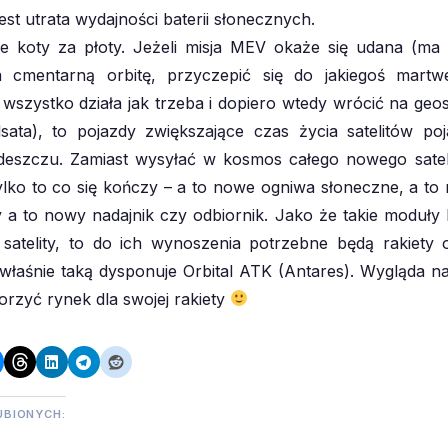
est utrata wydajności baterii słonecznych.
e koty za płoty. Jeżeli misja MEV okaże się udana (ma
a cmentarną orbitę, przyczepić się do jakiegoś martweg
wszystko działa jak trzeba i dopiero wtedy wrócić na geos
lsata), to pojazdy zwiększające czas życia satelitów poj
deszczu. Zamiast wysyłać w kosmos całego nowego sateli
tylko to co się kończy – a to nowe ogniwa słoneczne, a t
 to nowy nadajnik czy odbiornik. Jako że takie moduły 
satelity, to do ich wynoszenia potrzebne będą rakiety
właśnie taką dysponuje Orbital ATK (Antares). Wygląda na
orzyć rynek dla swojej rakiety
UBIONYCH: