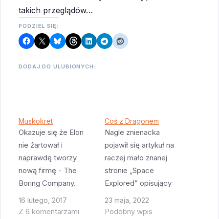
takich przeglądów…
PODZIEL SIĘ:
DODAJ DO ULUBIONYCH:
Muskokret
Coś z Dragonem
Okazuje się że Elon
Nagle znienacka
nie żartował i
pojawił się artykuł na
naprawdę tworzy
raczej mało znanej
nową firmę - The
stronie „Space
Boring Company.
Explored” opisujący
Celem jest jak to
raczej dość poważne
16 lutego, 2017
23 maja, 2022
zwykle u Muska bywa
problemy z
Z 6 komentarzami
Podobny wpis