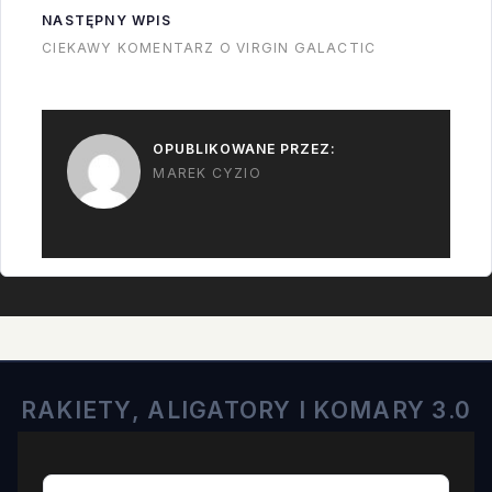
kapsułę, za $70M nie
NASTĘPNY WPIS
dało się wystrzelić
CIEKAWY KOMENTARZ O VIRGIN GALACTIC
odpowiednio dużej
rakiety na LEO…
OPUBLIKOWANE PRZEZ:
MAREK CYZIO
RAKIETY, ALIGATORY I KOMARY 3.0