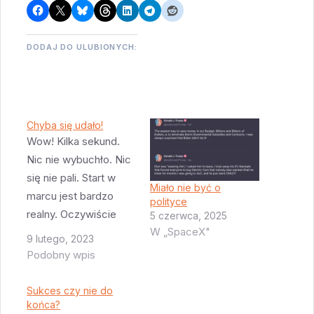
DODAJ DO ULUBIONYCH:
Chyba się udało!
Wow! Kilka sekund.
Nic nie wybuchło. Nic
się nie pali. Start w
Miało nie być o
marcu jest bardzo
polityce
realny. Oczywiście
5 czerwca, 2025
W „SpaceX"
teraz będą musieli
9 lutego, 2023
sprawdzić silniki i
Podobny wpis
resztę, ale gołym
okiem wygląda to
Sukces czy nie do
znacznie lepiej niż
końca?