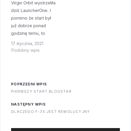
Virgin Orbit wystrzeliła
wszelkie poprzednie
dziś LauncherOne. I
testy. Platforma nie
pomimo że start był
wydaje się
już dobrze ponad
uszkodzona, rakieta
godzinę temu, to
stoi, nic nie cieknie!
nadal nie wiemy czy
Edycja - jednak nie
17 stycznia, 2021
udało się dostarczyć
super…
Podobny wpis
satelity na orbitę czy
nie. Wszystko szło
dobrze aż do
wyłączenia silnika
POPRZEDNI WPIS
drugiego stopnia.
PIERWSZY START BLOOSTAR
Rakieta po tym miała
odbyć dość długi (30
NASTĘPNY WPIS
minut) lot bezwładny a
DLACZEGO F-35 JEST REWOLUCYJNY
następnie…