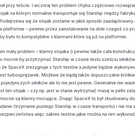
wał przy teście. I wczoraj ten problem chyba częściowo rozwiąza
jak na którym normalnie transportuje się Starship między fabryk
 Podejrzewa się że stojak zostanie w jakiś sposób zaadaptowany
 platformie – pewnie przez zainstalowanie na dole czegoś co p
by było to kompatybilne z klamrami które są już na platformie.
den mały problem – klamry stojaka (i pewnie także cała konstrukcj
o mocne by przytrzymać Starship w czasie testu sześciu silników
że SpaceX zrezygnuje z tych testów a jedynie będzie wykonywa
 test turbosprężarek. Możliwe że będą także dopuszczalne krótki
pojedynczych silników ale to nie jest pewne. Generalnie nie wia
est ten stojak – czy np. jest w stanie wytrzymać masę w pełni z
k mocne są klamry mocujące. Znając SpaceX to był zbudowany do
anie (trzymanie pustego Starship w czasie transportu) i nie ma 
ezpieczeństwa więc zakres testów jakie można na nim wykonać