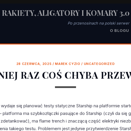
RAKIETY, ALIGATORY I KOMARY 3.0
Po przenosinach na polski serwer
O BLOGU
28 CZERWCA, 2025
/
MAREK CYZIO
/
UNCATEGORIZED
NIEJ RAZ COŚ CHYBA PRZE
wydaje się planować testy statyczne Starship na platformie star
 platforma ma szybkozłączki pasujące do Starship (czyli da się 
 zdetankować), ma flame trench i znaczącą część elektryki niez
nia takiego testu. Problemem jest jedynie przytwierdzenie Stars