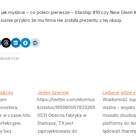
– jak myślicie – co poleci pierwsze – Starship #10 czy New Glenn
w sumie przykro że mu firma nie zrobiła prezentu z tej okazji.
UBIONYCH:
 sukces
Jeden dziennie
Lądujcie gdzie i
nym
https://twitter.com/elonmus
Wiadomość zupe
oostera,
k/status/195980067833269
ważna - wojsko
e w czasie lotu
0531 Obecna fabryka w
musiało zbudo
erfekcyjne.
Starbase, TX jest
platformy do t
ły bez
zaprojektowana do
lądowań Starshi