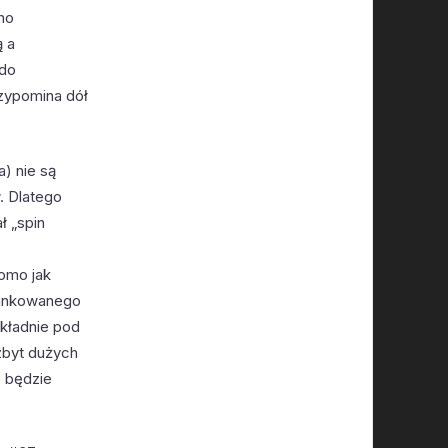
no
ą a
 do
rzypomina dół
a) nie są
. Dlatego
ł „spin
e
domo jak
atankowanego
kładnie pod
zbyt dużych
 będzie