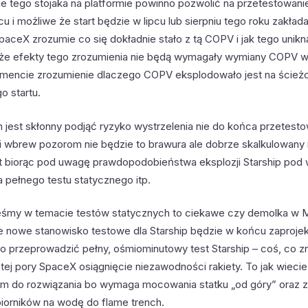
ie tego stojaka na platformie powinno pozwolić na przetestowan
cu i możliwe że start będzie w lipcu lub sierpniu tego roku zakład
paceX zrozumie co się dokładnie stało z tą COPV i jak tego unik
i że efekty tego zrozumienia nie będą wymagały wymiany COPV w 
encie zrozumienie dlaczego COPV eksplodowało jest na ścieżc
o startu.
n jest skłonny podjąć ryzyko wystrzelenia nie do końca przetes
 i wbrew pozorom nie będzie to brawura ale dobrze skalkulowany
at biorąc pod uwagę prawdopodobieństwa eksplozji Starship pod
a pełnego testu statycznego itp.
steśmy w temacie testów statycznych to ciekawe czy demolka w 
 nowe stanowisko testowe dla Starship będzie w końcu zaproje
o przeprowadzić pełny, ośmiominutowy test Starship – coś, co 
 tej pory SpaceX osiągnięcie niezawodności rakiety. To jak wiecie 
em do rozwiązania bo wymaga mocowania statku „od góry” oraz 
iorników na wodę do flame trench.