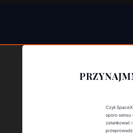
PRZYNAJM
Czyli SpaceX 
sporo sensu –
zatankować i
przeprowadze