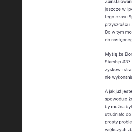
Zainstalowan
jeszcze w lip
tego czasu S
przyszłości 
Bo w tym mom
do następneg
Myślę że Elo
Starship #37
zysków i str
nie wykonani
A jak już je
spowoduje że
by można był
utrudniało do
prosty probl
większych zb