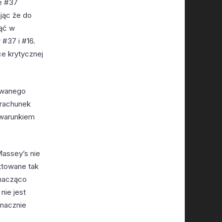
ie #37
ając że do
nąć w
#37 i #16.
e krytycznej
towanego
 rachunek
 warunkiem
Massey’s nie
ktowane tak
znacząco
nie jest
znacznie