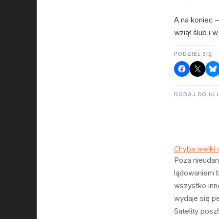
A na koniec 
wziął ślub i 
PODZIEL SIĘ:
DODAJ DO UL
Chyba wielki
Poza nieuda
lądowaniem b
wszystko inn
wydaje się p
Satelity posz