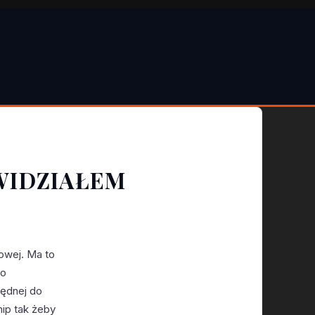
WIDZIAŁEM
towej. Ma to
go
będnej do
hip tak żeby