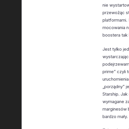
nie wystarto
przewożąc sto
platformami.
mocowania na
boostera tak 
Jest tylko je
wystarczając
podejrzewam 
prime” czyli
uruchomienia 
„porządny” j
Starship. Ja
wymagane zad
marginesów b
bardzo mały.