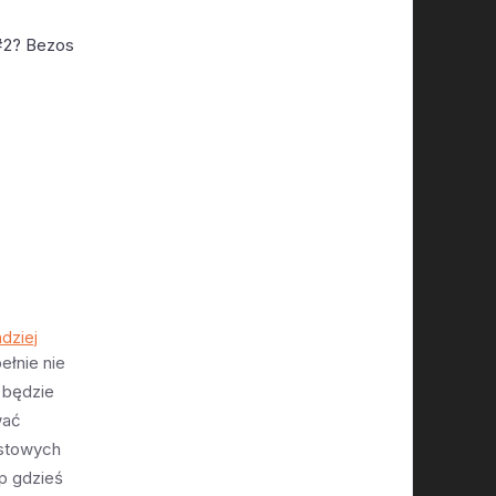
 #2? Bezos
ndziej
łnie nie
 będzie
wać
estowych
p gdzieś