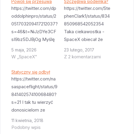
Powoli się przesuwa
Szczęśliwa siódemka?
https://twitter.com/dp
https://twitter.com/Ste
oddolphinpro/status/2
phenClark1/status/834
051703209417212037?
850968542052354
s=46&t=NiJzDYe3CF
Taka ciekawostka -
sI9bz5DJBjOg Myślę
SpaceX obiecał że
że jedna z tych
zanim polecą ludzie
5 maja, 2026
23 lutego, 2017
nowych dat jest
załogowym
W „SpaceX"
Z 2 komentarzami
optymistycznej realna,
Dragonem, rakieta
stawiał bym na
nośna (Falcon 9 block
Statyczny się odbył
końcówkę maja (21?).
5) wykona siedem
https://twitter.com/na
SpaceX ma sporo
lotów w konfiguracji
saspaceflight/status/9
pracy - to nowa
która się nie będzie
84140257410068480?
platforma więc
zmieniać = rakiety
s=21 I tak tu wierzyć
najpierw trzeba po raz
będą identyczne. Z
donosicielom ze
pierwszy poskładać
tych 7 pewnie jeden
SpaceX? Informacje z
11 kwietnia, 2018
do kupy cały zestaw -
to będzie lot Dragona
"pewnych" źródeł
Podobny wpis
tego jeszcze nie
do ISS bez ludzi.
mówiły że test ma