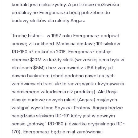
kontrakt jest niekorzystny. A po trzecie możliwości
produkcyjne Energomaszu będą potrzebne do
budowy silników dla rakiety Angara.
Trochę historii – w 1997 roku Energomasz podpisał
umowę z Lockheed-Martin na dostawę 101 silników
RD-180 aż do końca 2018. Energomasz dostaje
obecnie $10M za każdy silnik (wcześniej cena była w
okolicach $5M) i bez zamówień z USA byłby już
dawno bankrutem (choć podobno nawet na tych
zamówieniach traci, ale to raczej wynik utrzymywania
nadmiernego zatrudnienia niż produkcji). Ale Rosja
planuje budowę nowych rakiet (Angara) mających
zastąpić wysłużone Soyuzy i Protony. Angara będzie
napędzana silnikiem RD-191 który jest w pewnym
sensie „połową” RD-180 (i ćwiartką oryginalnego RD-
170). Energomasz będzie miał zamówienia i