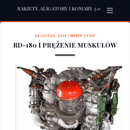
RAKIETY, ALIGATORY I KOMARY 3.0
24 LUTEGO, 2014
/
MAREK CYZIO
RD-180 I PRĘŻENIE MUSKUŁÓW