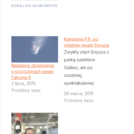
DODAJ DO ULUBIONYCH:
Kampania P.R. po
ostatniej awarii Soyuza
Zwykły start Soyuza z
parką satelitów
Następne doniesienia
Galileo, ale po
o przyczynach awarii
ostatniej,
Falcona 9
spektakularnej
2 lipca, 2015
Podobny wpis
porażce ESA poczuła
26 marca, 2015
się zobowiązana do
Podobny wpis
zrobienia fajnego
filmiku pokazującego
jak to Soyuz wyniesie
satelity na właściwą