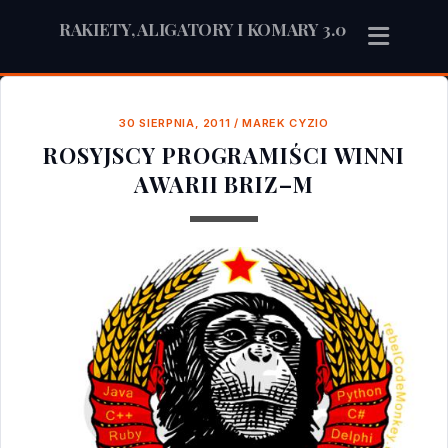
RAKIETY, ALIGATORY I KOMARY 3.0
30 SIERPNIA, 2011
/
MAREK CYZIO
ROSYJSCY PROGRAMIŚCI WINNI
AWARII BRIZ–M