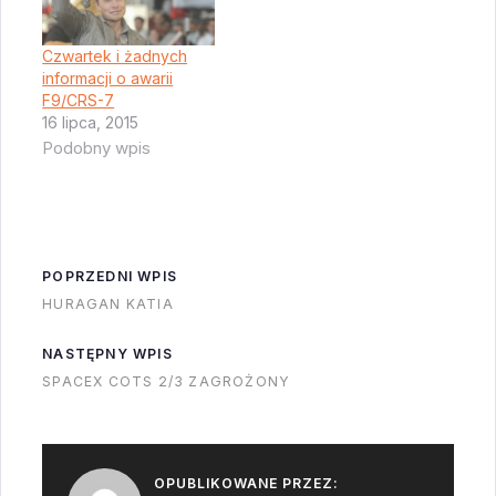
orbitę. Bez
problemów. Film
Czwartek i żadnych
świetny a do tego
informacji o awarii
można posłuchać
F9/CRS-7
16 lipca, 2015
jakiegoś Francuza
Podobny wpis
maltretującego język
angielski.
POPRZEDNI WPIS
HURAGAN KATIA
NASTĘPNY WPIS
SPACEX COTS 2/3 ZAGROŻONY
OPUBLIKOWANE PRZEZ: