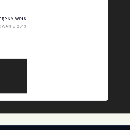
ego tlenu
lem - w tym
TĘPNY WPIS
ienia
WANIE 2013
st…