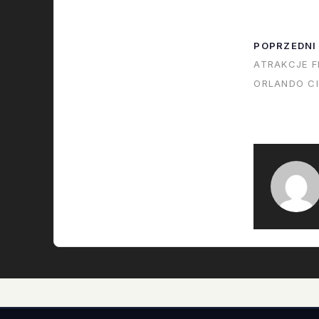
$3M. I $2M b
nie ma zamia
POPRZEDNI
grosza, stan 
ATRAKCJE F
ORLANDO C