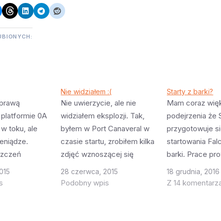
UBIONYCH:
Nie widziałem :(
Starty z barki?
aprawą
Nie uwierzycie, ale nie
Mam coraz wię
 platformie 0A
widziałem eksplozji. Tak,
podejrzenia że
w toku, ale
byłem w Port Canaveral w
przygotowuje s
ieniądze.
czasie startu, zrobiłem kilka
startowania Fal
szczeń
zdjęć wznoszącej się
barki. Prace p
ch eksplozją
rakiety, ale jak już była
barce wydają si
015
28 czerwca, 2015
18 grudnia, 2016
ztowała $13M.
wysoko uznałem że nic
celu przygotowa
s
Podobny wpis
Z 14 komentarz
 dała $5M a
więcej ciekawego nie
czegoś takiego
raz stan
będzie i swoją uwagę
wszystkim robio
żyły się po
przeniosłem na inne sprawy.
miejsce na zbior