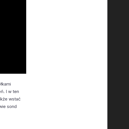
ółkami
ń. I w ten
także wstać
wie sond