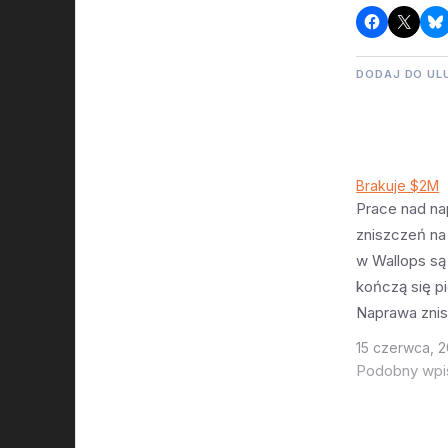
DODAJ DO UL
Brakuje $2M
Prace nad n
zniszczeń na
w Wallops są 
kończą się p
Naprawa zni
spowodowany
15 czerwca, 2
Antaresa kos
Podobny wpi
Z tego NASA
Orbital ATK o
Virginia doło