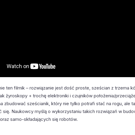
e ten filmik – rozwiązanie jest dość proste, sześcian z trzema k
jak żyroskopy + trochę elektroniki i czujników położenia/przeciąże
zbudować sześcianik, który nie tylko potrafi stać na rogu, ale 
ć się. Naukowcy myślą o wykorzystaniu takich rozwiązań w budo
 oraz samo-składających się robotów.