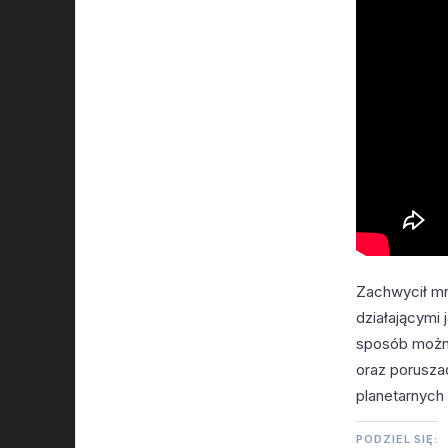
Zachwycił mni
działającymi 
sposób można 
oraz porusza
planetarnych
PODZIEL SIĘ: