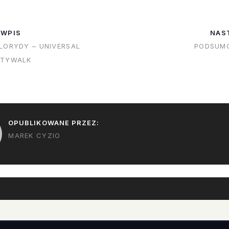
rakuje. NASA
A było na co patrzeć! Ale od
kerozyny i ciekł
ru dawać ani
początku....Dziś miałem
oraz butle z he
 WPIS
NAS
Virginia…
mieć rewelacyjną…
celu SpaceX zm
LORYDY – UNIVERSAL
PODSUMO
konstrukcję bla
ITYWALK
OPUBLIKOWANE PRZEZ:
MAREK CYZIO