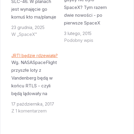
SLC-46. W planach
SpaceX? Tym razem
jest wynajęcie go
dwie nowości - po
komuś kto ma/planuje
pierwsze SpaceX
rakietę klasy „super-
23 grudnia, 2025
oficjalnie
heavy” (50 ton na
3 lutego, 2015
W „SpaceX"
wyleasingował
LEO) Czyli Starship
Podobny wpis
platformę SLC-4W.
czy ten powiększony
SpaceX do tej pory
New Glenn.
JRTI będzie rdzewiała?
miało tylko SLC-4E,
Wg. NASASpaceFlight
Naturalnym klientem
teraz bedzie miało
przyszłe loty z
wydaje się Blue Origin
obie. Warto zauważyć
Vandenberg będą w
- firma ma swoją
ze jak dotąd tylko
końcu RTLS - czyli
platformę zaraz obok
JEDEN Falcon 9
będą lądowały na
(LC-11/36) i obecnie
poleciał z
SLC-4W. Następny lot
także przejęła LC-12
17 października, 2017
Vandenberg. Ale to
z Vandenberg będzie
oraz LC-3.
Z 1 komentarzem
ma się zmienić,
właśnie z RTLS. Jak
Rozbudowanie…
przede…
przejrzycie manifest
lotów z Vandenberg to