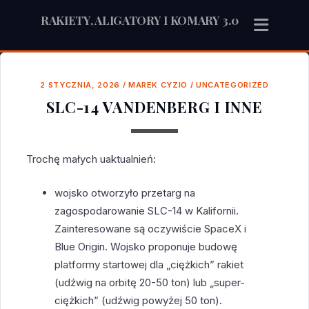
RAKIETY, ALIGATORY I KOMARY 3.0
2 STYCZNIA, 2026
/
MAREK CYZIO
/
UNCATEGORIZED
SLC-14 VANDENBERG I INNE
Trochę małych uaktualnień:
wojsko otworzyło przetarg na
zagospodarowanie SLC-14 w Kalifornii.
Zainteresowane są oczywiście SpaceX i
Blue Origin. Wojsko proponuje budowę
platformy startowej dla „ciężkich” rakiet
(udźwig na orbitę 20-50 ton) lub „super-
ciężkich” (udźwig powyżej 50 ton).