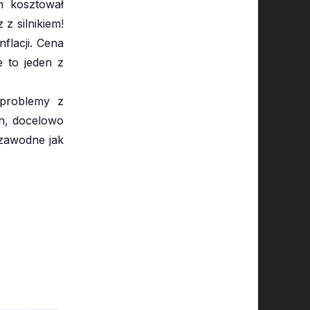
n kosztował
z silnikiem!
nflacji. Cena
e to jeden z
 problemy z
n, docelowo
ezawodne jak