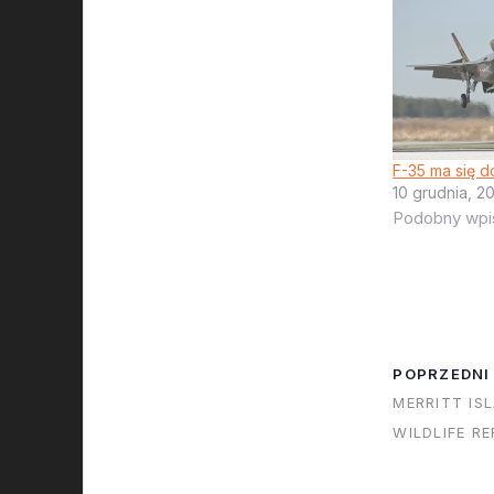
F-35 ma się 
10 grudnia, 2
Podobny wpi
POPRZEDNI
MERRITT IS
WILDLIFE R