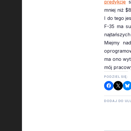
predykcje
sp
mniej niż $
I do tego je
F-35 ma suk
najtańszyc
Miejmy nad
oprogramow
ma ono wytr
mój pracow
PODZIEL SIĘ:
DODAJ DO UL