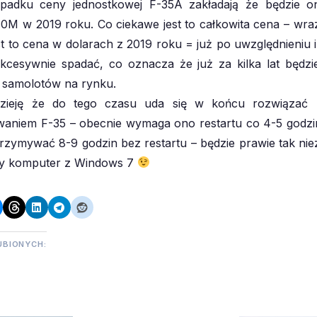
adku ceny jednostkowej F-35A zakładają że będzie o
80M w 2019 roku. Co ciekawe jest to całkowita cena – wraz 
st to cena w dolarach z 2019 roku = już po uwzględnieniu i
cesywnie spadać, co oznacza że już za kilka lat będzi
h samolotów na rynku.
zieję że do tego czasu uda się w końcu rozwiązać
aniem F-35 – obecnie wymaga ono restartu co 4-5 godzi
zymywać 8-9 godzin bez restartu – będzie prawie tak ni
y komputer z Windows 7
UBIONYCH: