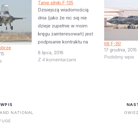
Tanie silniki F-135
Dzisiejszą wiadomością
dnia (jako że nic się nie
dzieje zupełnie w moim
kręgu zainteresowań) jest
podpisanie kontraktu na
68 F-35!
dobrze
następną partię silników dla
17 grudnia, 2015
8 lipca, 2016
015
Podobny wpis
F-35. Po długich i
Z 4 komentarzami
s
bolesnych negocjacjach
udało się ustalić cenę która
nie satysfakcjonuje nikogo
(czyli negocjacje były
owocne). Pratt & Whitney
 WPIS
NAS
dostanie 1.5 miliarda za 99
LAND NATIONAL
GWIE
silników +…
EFUGE