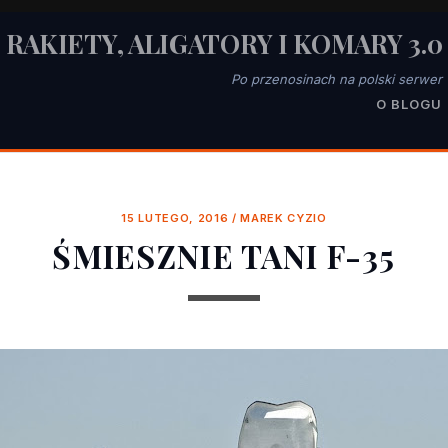
RAKIETY, ALIGATORY I KOMARY 3.0
Po przenosinach na polski serwer
O BLOGU
15 LUTEGO, 2016
/
MAREK CYZIO
ŚMIESZNIE TANI F-35