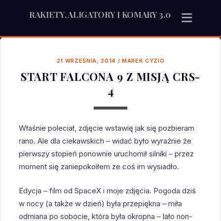
RAKIETY, ALIGATORY I KOMARY 3.0
21 WRZEŚNIA, 2014
/
MAREK CYZIO
START FALCONA 9 Z MISJĄ CRS-
4
Właśnie poleciał, zdjęcie wstawię jak się pozbieram
rano. Ale dla ciekawskich – widać było wyraźnie że
pierwszy stopień ponownie uruchomił silniki – przez
moment się zaniepokoiłem ze coś im wysiadło.
Edycja – film od SpaceX i moje zdjęcia. Pogoda dziś
w nocy (a także w dzień) była przepiękna – miła
odmiana po sobocie, która była okropna – lało non-