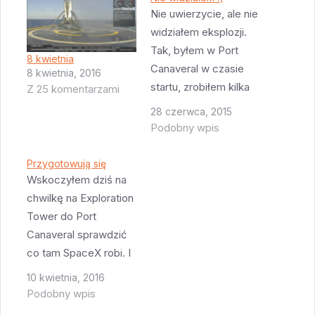
Nie uwierzycie, ale nie
widziałem eksplozji.
Tak, byłem w Port
8 kwietnia
Canaveral w czasie
8 kwietnia, 2016
startu, zrobiłem kilka
Z 25 komentarzami
zdjęć wznoszącej się
28 czerwca, 2015
rakiety, ale jak już była
Podobny wpis
wysoko uznałem że
nic więcej ciekawego
Przygotowują się
nie będzie i swoją
Wskoczyłem dziś na
uwagę przeniosłem na
chwilkę na Exploration
inne sprawy. A było na
Tower do Port
co patrzeć! Ale od
Canaveral sprawdzić
początku....Dziś
co tam SpaceX robi. I
miałem mieć
widać że się
10 kwietnia, 2016
rewelacyjną…
przygotowują do
Podobny wpis
przypłynięcia barki z