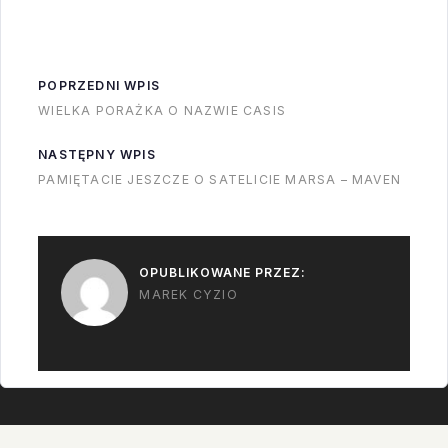
rakietą - na wielkich
blokach z betonu
montują coś w rodzaju
POPRZEDNI WPIS
hydraulicznych
WIELKA PORAŻKA O NAZWIE CASIS
podnośników. Jaki jest
cel tego wynalazku?
NASTĘPNY WPIS
Nie wiem. Barka nadal
PAMIĘTACIE JESZCZE O SATELICIE MARSA – MAVEN
kręci się po Atlantyku,
nie…
OPUBLIKOWANE PRZEZ:
MAREK CYZIO