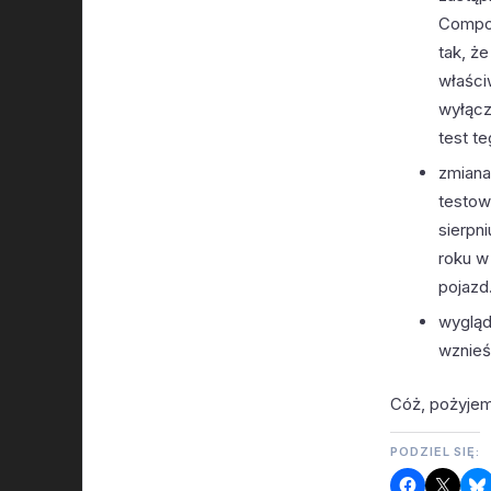
Compos
tak, ż
właściw
wyłącz
test te
zmiana
testow
sierpn
roku w
pojazd
wygląd
wznieś
Cóż, pożyjem
PODZIEL SIĘ: