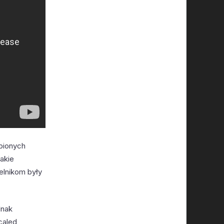
ubionych
jakie
elnikom były
dnak
caled