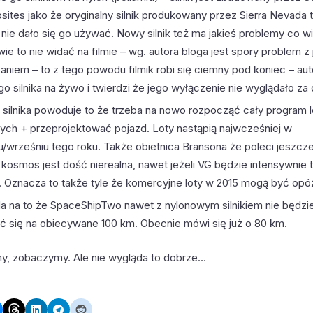
ites jako że oryginalny silnik produkowany przez Sierra Nevada t
e nie dało się go używać. Nowy silnik też ma jakieś problemy co w
ie to nie widać na filmie – wg. autora bloga jest spory problem z
aniem – to z tego powodu filmik robi się ciemny pod koniec – auto
go silnika na żywo i twierdzi że jego wyłączenie nie wyglądało za
 silnika powoduje to że trzeba na nowo rozpocząć cały program 
ych + przeprojektować pojazd. Loty nastąpią najwcześniej w
iu/wrześniu tego roku. Także obietnica Bransona że poleci jeszcz
 kosmos jest dość nierealna, nawet jeżeli VG będzie intensywnie 
. Oznacza to także tyle że komercyjne loty w 2015 mogą być opó
a na to że SpaceShipTwo nawet z nylonowym silnikiem nie będzie
ć się na obiecywane 100 km. Obecnie mówi się już o 80 km.
y, zobaczymy. Ale nie wygląda to dobrze…