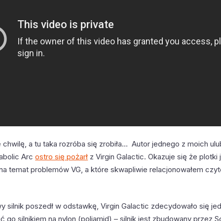
 chwilę, a tu taka rozróba się zrobiła… Autor jednego z moich ul
abolic Arc
ostro się pożarł
z Virgin Galactic. Okazuje się że plotki 
na temat problemów VG, a które skwapliwie relacjonowałem czyt
 silnik poszedł w odstawkę, Virgin Galactic zdecydowało się je
ć go silnikiem na nylon (poliamid) – silnik jest zbudowany przez S