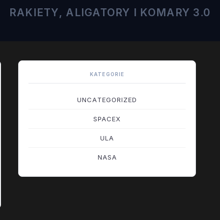
RAKIETY, ALIGATORY I KOMARY 3.0
KATEGORIE
UNCATEGORIZED
SPACEX
ULA
NASA