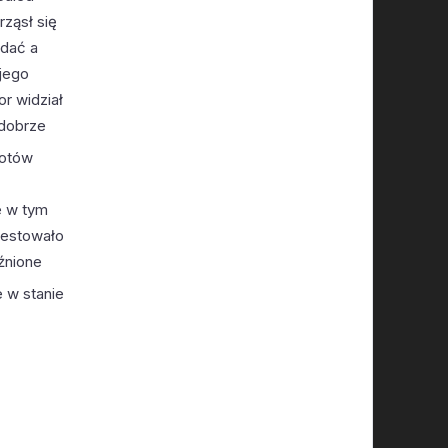
rząsł się
idać a
 jego
r widział
 dobrze
lotów
e w tym
testowało
źnione
 w stanie