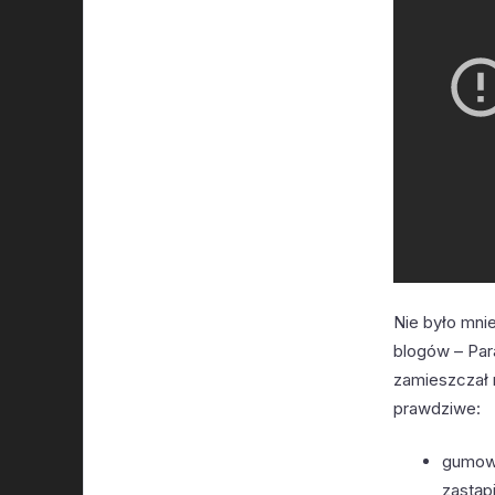
Nie było mnie
blogów – Par
zamieszczał 
prawdziwe:
gumowy
zastąpi