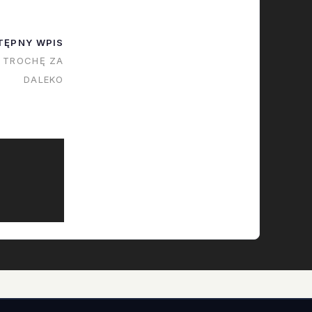
TĘPNY WPIS
E TROCHĘ ZA
DALEKO