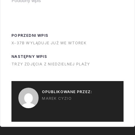
Podobny wpis
kryzys:Kryzys NASA
nie ma jeszcze chyba
własnej muzyki
tematycznej, ale moim
POPRZEDNI WPIS
zdaniem wystarczy
X-37B WYLĄDUJE JUŻ WE WTOREK
poczekać....
NASTĘPNY WPIS
TRZY ZDJĘCIA Z NIEDZIELNEJ PLAŻY
OPUBLIKOWANE PRZEZ:
MAREK CYZIO