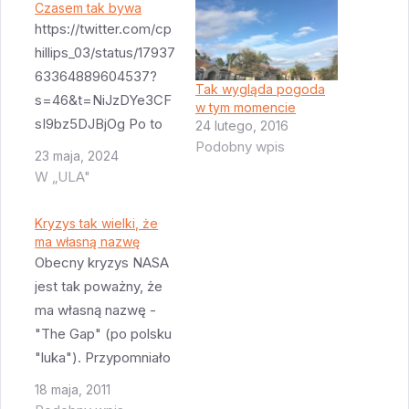
Czasem tak bywa
https://twitter.com/cp
hillips_03/status/17937
63364889604537?
Tak wygląda pogoda
s=46&t=NiJzDYe3CF
w tym momencie
sI9bz5DJBjOg Po to
24 lutego, 2016
Podobny wpis
się testuje żeby takie
23 maja, 2024
spektakularne
W „ULA"
eksplozje zdarzały się
na stanowiskach
Kryzys tak wielki, że
testowych a nie w
ma własną nazwę
Obecny kryzys NASA
czasie lotu. Ale i tak to
jest tak poważny, że
dość nietypowe. To
ma własną nazwę -
była porządna
"The Gap" (po polsku
eksplozja.
"luka"). Przypomniało
mi to film "The
18 maja, 2011
Simpsons Movie" i ich