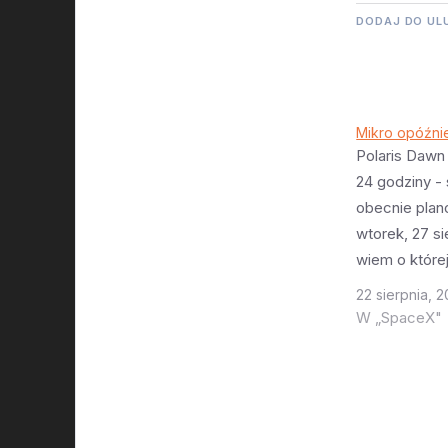
DODAJ DO UL
Mikro opóźni
Polaris Dawn
24 godziny - s
obecnie pla
wtorek, 27 si
wiem o której
start, ale sp
22 sierpnia, 
że o podobne
W „SpaceX"
nad ranem?)
okienko start
i nie do końc
rakieta polec
zminimalizo