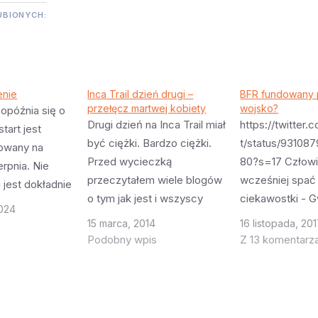
UBIONYCH:
enie
Inca Trail dzień drugi –
BFR fundowany 
przełęcz martwej kobiety
wojsko?
 opóźnia się o
Drugi dzień na Inca Trail miał
https://twitter.
tart jest
być ciężki. Bardzo ciężki.
t/status/93108
nowany na
Przed wycieczką
80?s=17 Człowi
erpnia. Nie
przeczytałem wiele blogów
wcześniej spać 
 jest dokładnie
o tym jak jest i wszyscy
ciekawostki - 
odziewam się
2024
opisują drugi dzień
powiedziała że
j porze (3:38
15 marca, 2014
16 listopada, 20
wycieczki jako horror. Wiele
funduje rozwój s
. Podobno
Podobny wpis
Z 13 komentarz
osób tego dnia zawraca
Raptor (o tym w
owe jest długie
odkrywając że nie dadzą
ale także że S
a określone i
sobie rady. Dlatego z dość
nadzieję uzyska
i tak by
dużym niepokojem
na BFR od rządu
wać szanse…