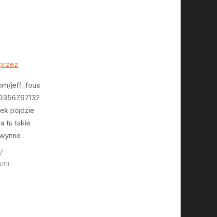
przez
com/jeff_fous
79356797132
ek pójdzie
a tu takie
Gwynne
 USAF
17
ilnika
ami
iedzieliśmy)
paceX ma
nia funduszy
 (to