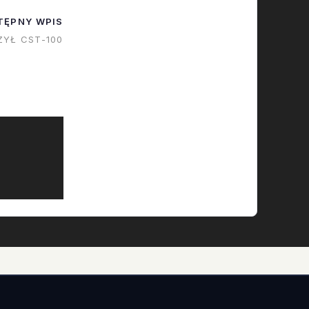
 ale nie
TĘPNY WPIS
ojawił się
ZYŁ CST-100
la misji
ejsze
-…