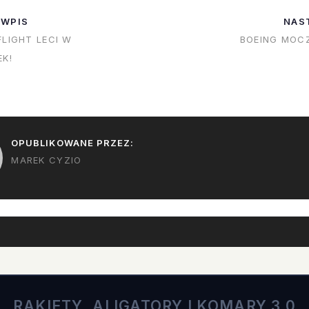
myślałem o tym jak my
podejrzewaliśmy
 WPIS
NAS
sobie damy…
wiedzieliśmy). P
FLIGHT LECI W
BOEING MOC
też "press kit" d
EK!
Zuma. Najważni
informacje to: 
OPUBLIKOWANE PRZEZ:
MAREK CYZIO
RAKIETY, ALIGATORY I KOMARY 3.0