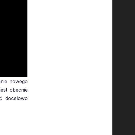
łanie nowego
jest obecnie
ać docelowo