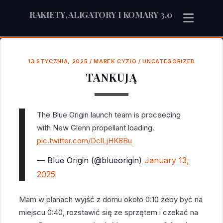
RAKIETY, ALIGATORY I KOMARY 3.0
13 STYCZNIA, 2025
/
MAREK CYZIO
/
UNCATEGORIZED
TANKUJĄ
The Blue Origin launch team is proceeding
with New Glenn propellant loading.
pic.twitter.com/DclLjHK8Bu
— Blue Origin (@blueorigin)
January 13,
2025
Mam w planach wyjść z domu około 0:10 żeby być na
miejscu 0:40, rozstawić się ze sprzętem i czekać na