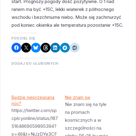
start. Prognozy pogody dość pozytywne. O 1 nad
ranem ma być +15C, lekki wiaterek z północnego
wschodu i bezchmurne niebo. Może się zachmurzyć
pod koniec okienka ale temperatura pozostanie +15C.
PODZIEL SIĘ:
DODAJ DO ULUBIONYCH:
Będzie nieprzespana
Nie znam się
noc?
Nie znam się na tyle
https://twitter.com/sp
na promach
cplcyonline/status/187
kosmicznych a w
5164869059895394?
szczególności na
s=46&t=NiJzDYe3CF
silniku RS-25 by móc