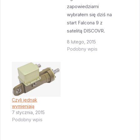
zapowiedziami
wybrałem się dziś na
start Falcona 9 z
satelitą DISCOVR.
Miałem w planach
8 lutego, 2015
zrobić zdjęcie z
Podobny wpis
długim czasem
naświetlania
pokazujące jak Falcon
9 przelatuje nad
rakietą Redstone na
LC 5/6. Niestety moje
Czyli jednak
plany pokrzyżowała
wymieniają
awaria radaru, ale o
7 stycznia, 2015
Podobny wpis
tym za chwilę.Przede
wszystkim warto
zauważyć że na