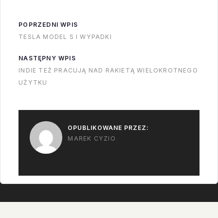
start…
POPRZEDNI WPIS
TESLA MODEL S I WYPADKI
NASTĘPNY WPIS
INDIE TEŻ PRACUJĄ NAD RAKIETĄ WIELOKROTNEGO
UŻYTKU
OPUBLIKOWANE PRZEZ:
MAREK CYZIO