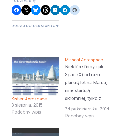
PODZIEL SIĘ:
DODAJ DO ULUBIONYCH:
Mishaal Aerospace
Niektóre firmy (jak
SpaceX) od razu
planują lot na Marsa,
inne startują
skromniej, tylko z
Kistler Aerospace
3 sierpnia, 2015
planami lotów na
24 października, 2014
Podobny wpis
Księżyc. Jedną z nich
Podobny wpis
jest firma Mishaal
Aerospace z Miami.