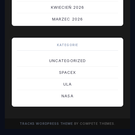
KWIECIEŃ 2026
MARZEC 2026
LUTY 2026
STYCZEŃ 2026
KATEGORIE
GRUDZIEŃ 2025
UNCATEGORIZED
LISTOPAD 2025
SPACEX
PAŹDZIERNIK 2025
ULA
WRZESIEŃ 2025
NASA
SIERPIEŃ 2025
LIPIEC 2025
TRACKS WORDPRESS THEME
BY COMPETE THEMES.
CZERWIEC 2025