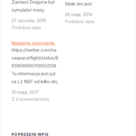
Zamiast Dragona był
Silnik ten jest
symulator masy
budowany dla
28 maja, 2014
kapsuły. Jak widać są
załogowego Dragona
27 stycznia, 2016
Podobny wpis
cztery spadochrony
Podobny wpis
- będzie on pierwotnie
zamiast trzech które
częścią systemu
ma bezzałogowy
Następne opóźnienie
ratowania kapsuły na
Dragon. Film
https://twitter.com/na
wypadek awarii
potwierdza także
saspaceflight/status/8
rakiety a docelowo
informację że kapsuła
65956900709552128
pozwoli także kapsule
załogowa SpaceX
Ta informacja jest już
na miękkie lądowanie
będzie początkowo
na L2 NSF od kilku dni,
na ziemi (zamiast
lądowała w Pacyfiku.
ale Chris zdecydował
wodowania). SpaceX
20 maja, 2017
się w końcu ją
planuje pokazać
Z 6 komentarzami
opublicznić. Start
gotowego
załogowego Dragona
załogowego Dragona
2 dopiero w 2018 i to
jutro, w czasie…
w marcu.
POPRZEDNI WPIS