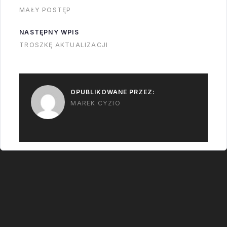
MAŁY POSTĘP
NASTĘPNY WPIS
TROSZKĘ AKTUALIZACJI
OPUBLIKOWANE PRZEZ:
MAREK CYZIO