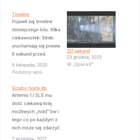
Timeline
Pojawił się timeline
dzisiejszego lotu. Kilka
ciekawostek: Silniki
uruchamiają się prawie
251 sekund
6 sekund przed
23 grudnia, 2023
startem. Sporo czasu
W „SpaceX"
9 listopada, 2025
(i paliwa!) zanim są
Podobny wpis
pewni że wszystko
jest OK i że można
Scruby, holdy itp.
lecieć. Max Q jest 95
Artemis 1 / SLS ma
sekund po starcie
dość ciekawą listę
Silniki działają aż do 3
możliwych „hold”’ów i
minuty 5 sekund od
tego co po każdym z
startu (czyli prawie
nich może się zdarzyć
3:11…
i uznałem że trzeba to
2 września, 2022