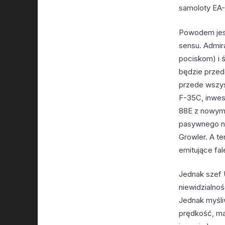
samoloty EA-
Powodem jest
sensu. Admira
pociskom) i ś
będzie przed
przede wszys
F-35C, inwe
88E z nowym 
pasywnego na
Growler. A t
emitujące fal
Jednak szef 
niewidzialno
Jednak myśliw
prędkość, ma