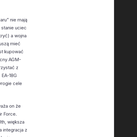
aru” nie mają
 stanie uciec
kryć) a wojna
muszą mieć
ast kupować
ecny AGM-
rzystać z
z EA-18G
rogie cele
waża on że
r Force.
lth, większa
 integracja z