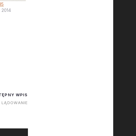
35
, 2014
TĘPNY WPIS
 LĄDOWANIE