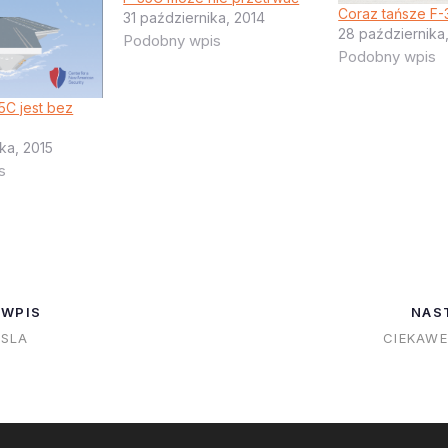
Coraz tańsze F-
31 października, 2014
28 października
Podobny wpis
Podobny wpis
5C jest bez
ka, 2015
s
 WPIS
NAS
SLA
CIEKAWE