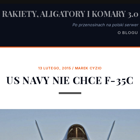
RAKIETY, ALIGATORY I KOMARY 3.0
Po przenosinach na polski serwer
O BLOGU
13 LUTEGO, 2015
/
MAREK CYZIO
US NAVY NIE CHCE F-35C