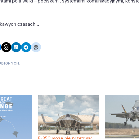
ntami pola walki – pociskami, systemami komunikacyjnymi, konste
ekawych czasach…
UBIONYCH:
F-35C może nie przetrwać