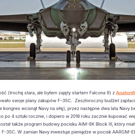
ść (trochę stara, ale byłem zajęty startem Falcona 9) z
Aviation
wało swoje plany zakupów F-35C. Zeszłoroczny budżet zapłacił 
e kongres wcisnął Navy na siłę), przez następne dwa lata Navy b
o po 4 sztuki rocznie, i dopiero w 2018 roku zacznie kupować wi
ostał także program budowy pocisku AIM-9X Block III, który mia
la F-35C. W zamian Navy inwestuje pieniądze w pocisk AARGM-E