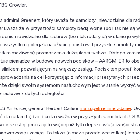
18G Growler.
 admirał Greenert, który uważa że samoloty „niewidzialne dla rad
ł uważa że w przyszłości samoloty będą wolne (bo i tak nie są w
rednio niewidzialne dla radarów (bo i tak radary są w stanie je wy
e wszystkim polegała na użyciu pocisków. I przyszłe samoloty 
tkim możliwość przenoszenia dużej ilości tychże. Dlatego zami
stuje pieniądze w budowę nowych pocisków – AARGM-ER to ob
silnikiem pozwalającym na większy zasięg. Pocisk ten potrafi ko
prowadzania na cel korzystając z informacji przesyłanych prze
enże dzięki swoim systemom nasłuchowym jest w stanie wykryć w
e radiowe z dużych odległości.
US Air Force, generał Herbert Carlise
ma zupełnie inne zdanie
. U
ść dla radaru będzie bardzo ważna w przyszłych samolotach US Ai
ce szóstej generacji to więcej niż tylko lepsze właściwości stea
newrowość i zasięg. To także (a może przede wszystkim) lepsza