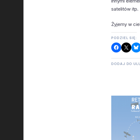
innymi eleme
satelitów itp.
Żyjemy w ci
PODZIEL SIĘ:
DODAJ DO UL