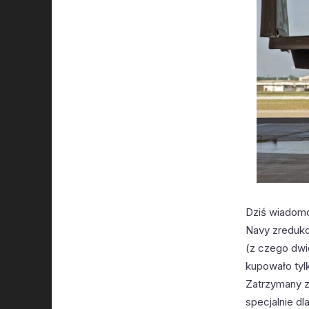
Dziś wiadomo
Navy zreduko
(z czego dwi
kupowało tylk
Zatrzymany z
specjalnie d