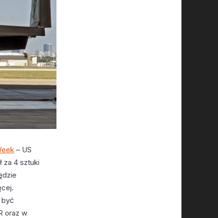
Week
– US
za 4 sztuki
ędzie
ęcej.
ł być
R oraz w