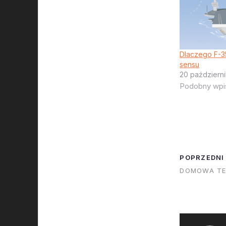
Dlaczego F-3
sensu
20 październi
Podobny wpi
POPRZEDNI
DOMOWA TE