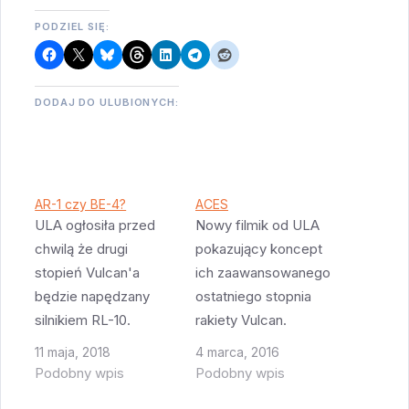
PODZIEL SIĘ:
DODAJ DO ULUBIONYCH:
AR-1 czy BE-4?
ACES
ULA ogłosiła przed
Nowy filmik od ULA
chwilą że drugi
pokazujący koncept
stopień Vulcan'a
ich zaawansowanego
będzie napędzany
ostatniego stopnia
silnikiem RL-10.
rakiety Vulcan.
Produkcji Aerojet
Pokazany jest silnik
11 maja, 2018
4 marca, 2016
Rockedyne. Jednak w
tłokowy, który będzie
Podobny wpis
Podobny wpis
ogłoszeniu jest
napędzany wodorem i