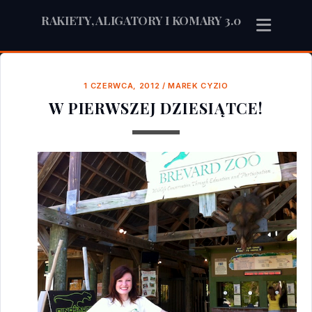
RAKIETY, ALIGATORY I KOMARY 3.0
1 CZERWCA, 2012
/
MAREK CYZIO
W PIERWSZEJ DZIESIĄTCE!