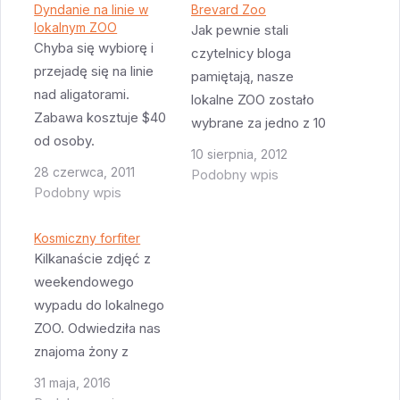
Dyndanie na linie w
Brevard Zoo
lokalnym ZOO
Jak pewnie stali
Chyba się wybiorę i
czytelnicy bloga
przejadę się na linie
pamiętają, nasze
nad aligatorami.
lokalne ZOO zostało
Zabawa kosztuje $40
wybrane za jedno z 10
od osoby.
najlepszych ZOO w
10 sierpnia, 2012
USA. Jako że w
28 czerwca, 2011
Podobny wpis
Podobny wpis
weekend odwiedzali
nas znajomi z
Kosmiczny forfiter
dzieckiem w wieku
Kilkanaście zdjęć z
szkolnym, to nie
weekendowego
wypadało nie
wypadu do lokalnego
odwiedzić tego
ZOO. Odwiedziła nas
miejsca. Wejście
znajoma żony z
kosztuje $14.50 =
nastolatką i trzeba
raczej niewiele, ale za
31 maja, 2016
było ich jakoś