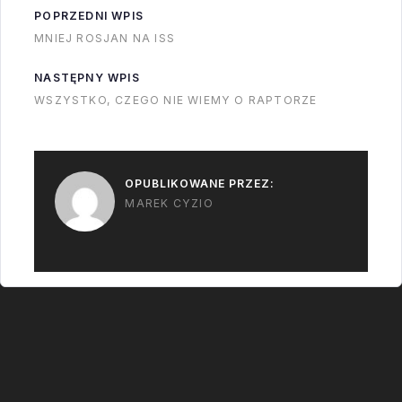
systemów tak by
POPRZEDNI WPIS
problemy z
szanse na śmierć
MNIEJ ROSJAN NA ISS
rozpędzeniem się -
załogi…
od samego początku
NASTĘPNY WPIS
silniki nie dawały
WSZYSTKO, CZEGO NIE WIEMY O RAPTORZE
pełnego ciągu. Jak
oglądaliście start na
żywo…
OPUBLIKOWANE PRZEZ:
MAREK CYZIO