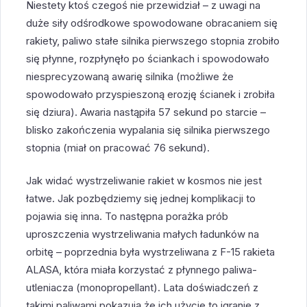
Niestety ktoś czegoś nie przewidział – z uwagi na
duże siły odśrodkowe spowodowane obracaniem się
rakiety, paliwo stałe silnika pierwszego stopnia zrobiło
się płynne, rozpłynęło po ściankach i spowodowało
niesprecyzowaną awarię silnika (możliwe że
spowodowało przyspieszoną erozję ścianek i zrobiła
się dziura). Awaria nastąpiła 57 sekund po starcie –
blisko zakończenia wypalania się silnika pierwszego
stopnia (miał on pracować 76 sekund).
Jak widać wystrzeliwanie rakiet w kosmos nie jest
łatwe. Jak pozbędziemy się jednej komplikacji to
pojawia się inna. To następna porażka prób
uproszczenia wystrzeliwania małych ładunków na
orbitę – poprzednia była wystrzeliwana z F-15 rakieta
ALASA, która miała korzystać z płynnego paliwa-
utleniacza (monopropellant). Lata doświadczeń z
takimi paliwami pokazują że ich użycie to igranie z