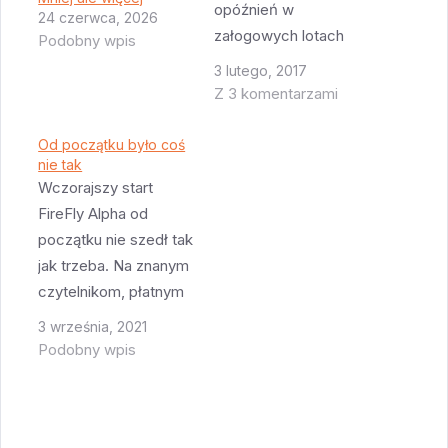
opóźnień w
24 czerwca, 2026
załogowych lotach
Podobny wpis
kosmicznych, dostało
3 lutego, 2017
się obu firmom,
Z 3 komentarzami
zarówno Boeingowi
jak i SpaceX.
Od początku było coś
nie tak
Zacznijmy od Boeinga
Wczorajszy start
- GAO jest
FireFly Alpha od
zaniepokojone
początku nie szedł tak
niewystarczającymi
jak trzeba. Na znanym
testami systemu
czytelnikom, płatnym
spadochronów
forum pojawiły się
kapsuły. Problemem
3 września, 2021
zdjęcia osoby
obu firm jest
Podobny wpis
oglądającej start z
zapewnienie
samolotu. Widać na
wystarczającej
nich wyraźnie że
niezawodności
rakieta ma spore