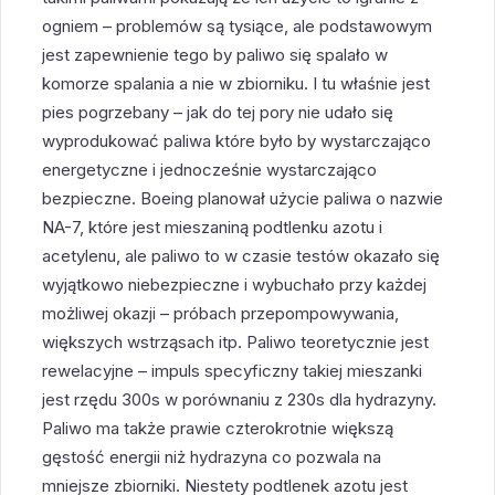
ogniem – problemów są tysiące, ale podstawowym
jest zapewnienie tego by paliwo się spalało w
komorze spalania a nie w zbiorniku. I tu właśnie jest
pies pogrzebany – jak do tej pory nie udało się
wyprodukować paliwa które było by wystarczająco
energetyczne i jednocześnie wystarczająco
bezpieczne. Boeing planował użycie paliwa o nazwie
NA-7, które jest mieszaniną podtlenku azotu i
acetylenu, ale paliwo to w czasie testów okazało się
wyjątkowo niebezpieczne i wybuchało przy każdej
możliwej okazji – próbach przepompowywania,
większych wstrząsach itp. Paliwo teoretycznie jest
rewelacyjne – impuls specyficzny takiej mieszanki
jest rzędu 300s w porównaniu z 230s dla hydrazyny.
Paliwo ma także prawie czterokrotnie większą
gęstość energii niż hydrazyna co pozwala na
mniejsze zbiorniki. Niestety podtlenek azotu jest