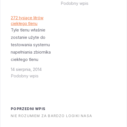
ciekłego tlenu
Podobny wpis
następuje we
wszystkich kierunkach
272 tysiące litrów
ciekłego tlenu
jednocześnie -
Tyle tlenu właśnie
oznacza to że zbiornik
zostanie użyte do
ciekłego tlenu nie
testowania systemu
rozpruł się, ale pękł
napełniania zbiornika
wzdłuż spawu
ciekłego tlenu
mocującego jego
pierwszego stopnia
kopułę do reszty.
14 sierpnia, 2014
rakiety SLS. Zamiast
Spaw jest zazwyczaj
Podobny wpis
całej rakiety na
najsłabszym
stanowisku testowym
miejscem zbiornika,
są jedynie zbiornik i
jednak taki sposób
raczej długie rury
rozerwania…
POPRZEDNI WPIS
doprowadzające do
NIE ROZUMIEM ZA BARDZO LOGIKI NASA
niego ciekły tlen.
Celem całego testu