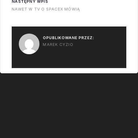
NASTĘPNY WPIS
jest sprawdzenie czy
NAWET W TV O SPACEX MÓWIĄ
gdzieś po drodze nie
następuje
zagotowanie się tlenu.
OPUBLIKOWANE PRZEZ:
Gotujący się…
MAREK CYZIO