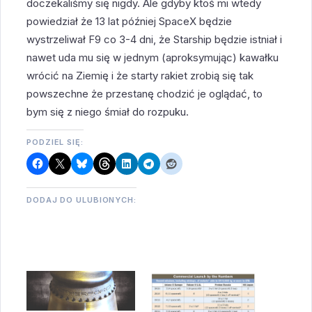
doczekaliśmy się nigdy. Ale gdyby ktoś mi wtedy
powiedział że 13 lat później SpaceX będzie
wystrzeliwał F9 co 3-4 dni, że Starship będzie istniał i
nawet uda mu się w jednym (aproksymując) kawałku
wrócić na Ziemię i że starty rakiet zrobią się tak
powszechne że przestanę chodzić je oglądać, to
bym się z niego śmiał do rozpuku.
PODZIEL SIĘ:
DODAJ DO ULUBIONYCH: